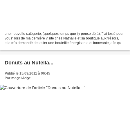
une nouvelle catégorie, (quelques temps que j'y pense déjà), "j'ai testé pour
vous" lors de ma dernière visite chez Nathalie et sa boutique aux trésors,
elle m'a demandé de tester une bouteille énergisante et innovante, afin que
je lui dise mes impressions,...
Donuts au Nutella...
Publié le 15/09/2011 à 06:45
Par
magaliJolyt