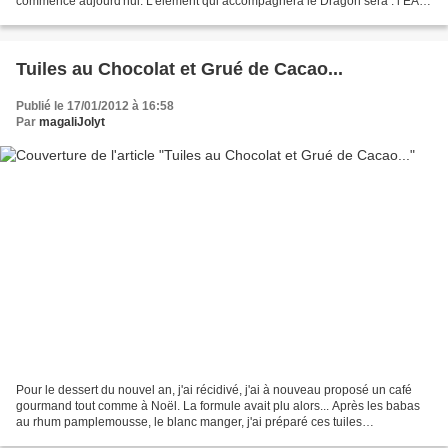
commence aujourd'hui. L'élément qui accompagnera le Dragon sera : l’EAU,
élément qui apaisera les crises, les...
Tuiles au Chocolat et Grué de Cacao...
Publié le 17/01/2012 à 16:58
Par
magaliJolyt
Pour le dessert du nouvel an, j'ai récidivé, j'ai à nouveau proposé un café
gourmand tout comme à Noël. La formule avait plu alors... Après les babas
au rhum pamplemousse, le blanc manger, j'ai préparé ces tuiles
chocolatées. INGREDIENTS : 40g de sucre...