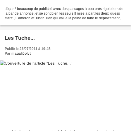
déçus ! beaucoup de publicité avec des passages à peu près rigolo lors de
la bande annonce, et se sont bien les seuls !! mise à part les deux 'guess
stars' , Cameron et Justin, rien qui vaille la peine de faire le déplacement,
l'histoire gnangnan ne vous...
Les Tuche...
Publié le 26/07/2011 à 19:45
Par
magaliJolyt