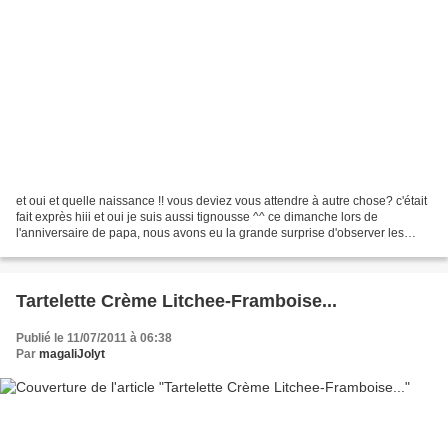
et oui et quelle naissance !! vous deviez vous attendre à autre chose? c'était
fait exprès hiii et oui je suis aussi tignousse ^^ ce dimanche lors de
l'anniversaire de papa, nous avons eu la grande surprise d'observer les
petites cailles qui sont nées...
Tartelette Crème Litchee-Framboise...
Publié le 11/07/2011 à 06:38
Par
magaliJolyt