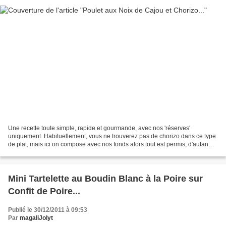
Une recette toute simple, rapide et gourmande, avec nos 'réserves'
uniquement. Habituellement, vous ne trouverez pas de chorizo dans ce type
de plat, mais ici on compose avec nos fonds alors tout est permis, d'autan
plus que le chorizo (boudé de tous)...
Mini Tartelette au Boudin Blanc à la Poire sur
Confit de Poire...
Publié le 30/12/2011 à 09:53
Par
magaliJolyt