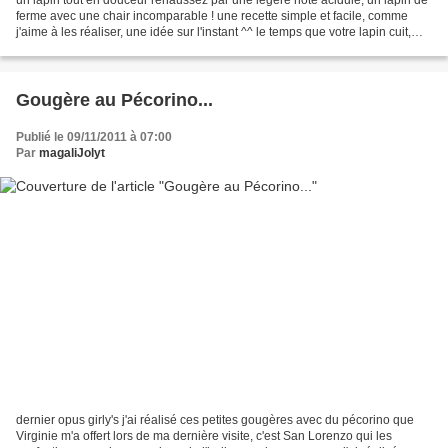
ferme avec une chair incomparable ! une recette simple et facile, comme
j'aime à les réaliser, une idée sur l'instant ^^ le temps que votre lapin cuit,
votre riz en fait de même,...
Gougère au Pécorino...
Publié le 09/11/2011 à 07:00
Par
magaliJolyt
dernier opus girly's j'ai réalisé ces petites gougères avec du pécorino que
Virginie m'a offert lors de ma dernière visite, c'est San Lorenzo qui les