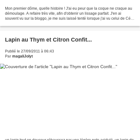
Mon premier dôme, quelle histoire ! J'ai eu peur que la coque ne craque au
démoulage. A refaire très vite, afin d'obtenir un lissage parfait. J'en ai
souvent vu sur la bloggo, je me suis laissé tenté lorsque j'ai vu celui de Céci
, j'ai exactement le...
Lapin au Thym et Citron Confit...
Publié le 27/09/2011 à 06:43
Par
magaliJolyt
un lapin tout en douceur réhaussez par une légère note acidulé, un lapin de