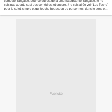
comédie française, pour ce qui est de la cinématographie française, je ne
suis pas adepte sauf des comédies, et encore...! je suis allée voir 'Les Tuche'
pour le sujet, simple et qui touche beaucoup de personnes, dans le sens où
certains d'entres nous...
Publicité