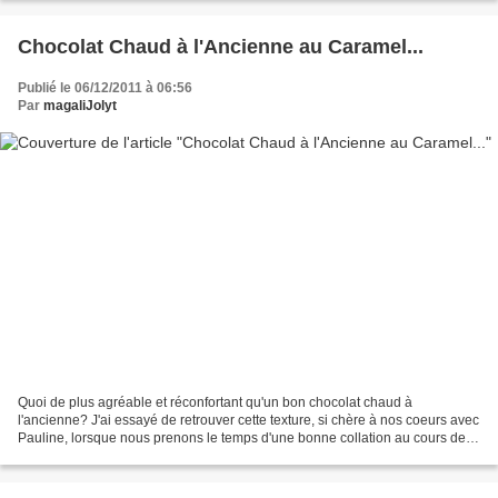
Chocolat Chaud à l'Ancienne au Caramel...
Publié le 06/12/2011 à 06:56
Par
magaliJolyt
Quoi de plus agréable et réconfortant qu'un bon chocolat chaud à
l'ancienne? J'ai essayé de retrouver cette texture, si chère à nos coeurs avec
Pauline, lorsque nous prenons le temps d'une bonne collation au cours de
nos après-midi d'emplettes. Ce premier...