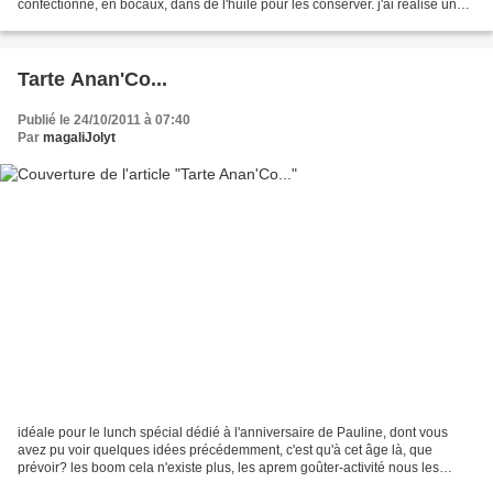
confectionne, en bocaux, dans de l'huile pour les conserver. j'ai réalisé une
pâte à choux classique...
Tarte Anan'Co...
Publié le 24/10/2011 à 07:40
Par
magaliJolyt
idéale pour le lunch spécial dédié à l'anniversaire de Pauline, dont vous
avez pu voir quelques idées précédemment, c'est qu'à cet âge là, que
prévoir? les boom cela n'existe plus, les aprem goûter-activité nous les
avons dépassé depuis longtemps, après...