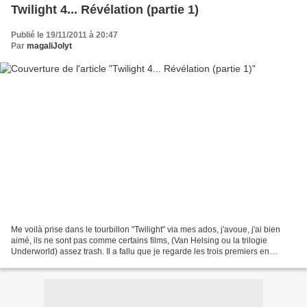
Twilight 4... Révélation (partie 1)
Publié le 19/11/2011 à 20:47
Par
magaliJolyt
Me voilà prise dans le tourbillon "Twilight" via mes ados, j'avoue, j'ai bien
aimé, ils ne sont pas comme certains films, (Van Helsing ou la trilogie
Underworld) assez trash. Il a fallu que je regarde les trois premiers en
boucle pour être 'open' le jour...