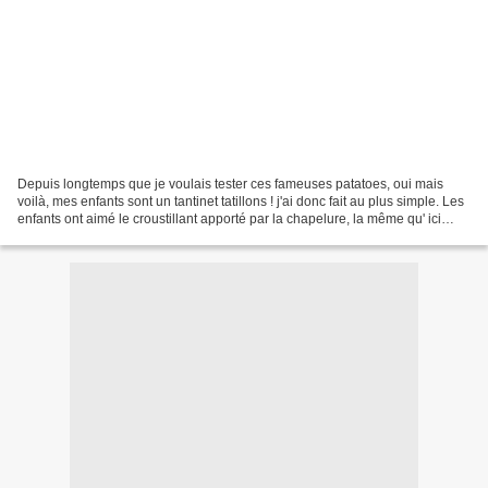
Depuis longtemps que je voulais tester ces fameuses patatoes, oui mais
voilà, mes enfants sont un tantinet tatillons ! j'ai donc fait au plus simple. Les
enfants ont aimé le croustillant apporté par la chapelure, la même qu' ici
INGREDIENTS : des pommes...