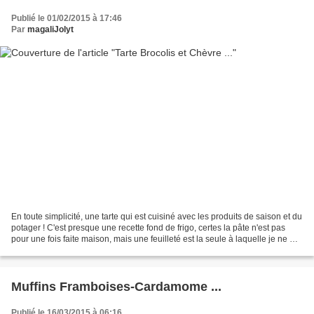
Publié le 01/02/2015 à 17:46
Par
magaliJolyt
En toute simplicité, une tarte qui est cuisiné avec les produits de saison et du
potager ! C'est presque une recette fond de frigo, certes la pâte n'est pas
pour une fois faite maison, mais une feuilleté est la seule à laquelle je ne me
suis pas encore...
Muffins Framboises-Cardamome ...
Publié le 16/03/2015 à 06:16