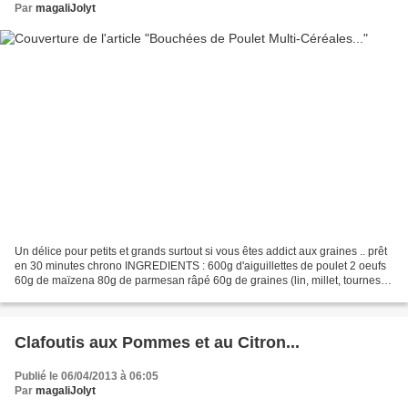
Par
magaliJolyt
Un délice pour petits et grands surtout si vous êtes addict aux graines .. prêt
en 30 minutes chrono INGREDIENTS : 600g d'aiguillettes de poulet 2 oeufs
60g de maïzena 80g de parmesan râpé 60g de graines (lin, millet, tournesol,
pignons..) 3càS de chapelure...
Clafoutis aux Pommes et au Citron...
Publié le 06/04/2013 à 06:05
Par
magaliJolyt