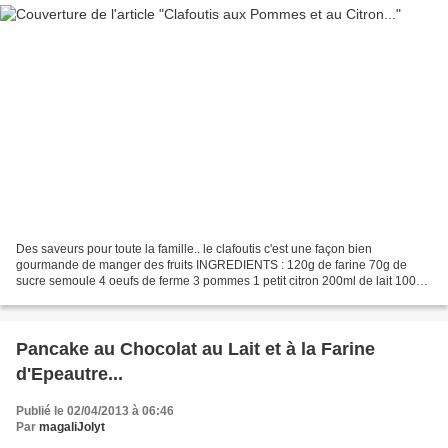
Des saveurs pour toute la famille.. le clafoutis c'est une façon bien
gourmande de manger des fruits INGREDIENTS : 120g de farine 70g de
sucre semoule 4 oeufs de ferme 3 pommes 1 petit citron 200ml de lait 100ml
de crème liquide 50g de beurre doux sucre...
Pancake au Chocolat au Lait et à la Farine
d'Epeautre...
Publié le 02/04/2013 à 06:46
Par
magaliJolyt