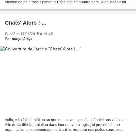
environ de pain rassis piment d'Espelette en poudre persil 4 gousses d'ail
écrasées chapelure (ici japonaise, très...
Chats' Alors ! ...
Publié le 17/06/2015 à 19:45
Par
magaliJolyt
Voilà, cela fait bientôt un an que nous avons posé et déballé nos valises ..
Afin de facilité l'adaptation dans leur nouveau logis, j'ai procédé à une
organisation post-déménagement anti-stress pour nos poilus sous les
conseils irréprochables de mon vétérinaire...