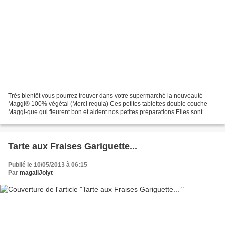
Très bientôt vous pourrez trouver dans votre supermarché la nouveauté
Maggi® 100% végétal (Merci requia) Ces petites tablettes double couche
Maggi-que qui fleurent bon et aident nos petites préparations Elles sont
composées d'un bouillon et d'une couche...
Tarte aux Fraises Gariguette...
Publié le 10/05/2013 à 06:15
Par
magaliJolyt