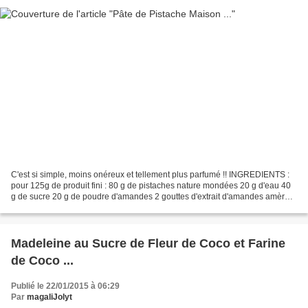
C'est si simple, moins onéreux et tellement plus parfumé !! INGREDIENTS :
pour 125g de produit fini : 80 g de pistaches nature mondées 20 g d'eau 40
g de sucre 20 g de poudre d'amandes 2 gouttes d'extrait d'amandes amères
1 cuillère à soupe d'huile de...
Madeleine au Sucre de Fleur de Coco et Farine
de Coco ...
Publié le 22/01/2015 à 06:29
Par
magaliJolyt