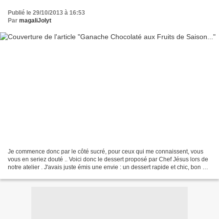
Publié le 29/10/2013 à 16:53
Par
magaliJolyt
Je commence donc par le côté sucré, pour ceux qui me connaissent, vous
vous en seriez douté .. Voici donc le dessert proposé par Chef Jésus lors de
notre atelier . J'avais juste émis une envie : un dessert rapide et chic, bon au
chocolat c'est encore...