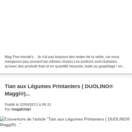
Mag Five minute's .. Je n'ai pas toujours des restes de la veille, car nous
mangeons peu souvent les mêmes choses Les portions sont réalisées
qu'avec des produits frais et en quantité mesurée, halte au gaspillage ! en
cuisine, je n'aime pas ça. Donc,...
Tian aux Légumes Printaniers ( DUOLINO®
Maggi®)...
Publié le 22/04/2013 à 06:31
Par
magaliJolyt