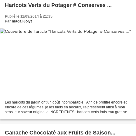
Haricots Verts du Potager # Conserves ...
Publié le 11/09/2014 à 21:35
Par
magaliJolyt
Les haricots du jardin ont un goût incomparable ! Afin de profiter encore et
encore de ces légumes, je les mets en bocaux, ils préservent ainsi à mon
sens leur saveur originelle INGREDIENTS : haricots verts frais eau gros sel
PREPARATION : équeutez vos...
Ganache Chocolaté aux Fruits de Saison...