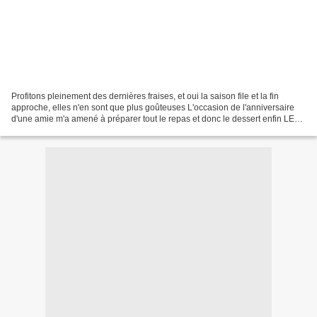
Profitons pleinement des dernières fraises, et oui la saison file et la fin
approche, elles n'en sont que plus goûteuses L'occasion de l'anniversaire
d'une amie m'a amené à préparer tout le repas et donc le dessert enfin LES
desserts ! dont le roulé effet...