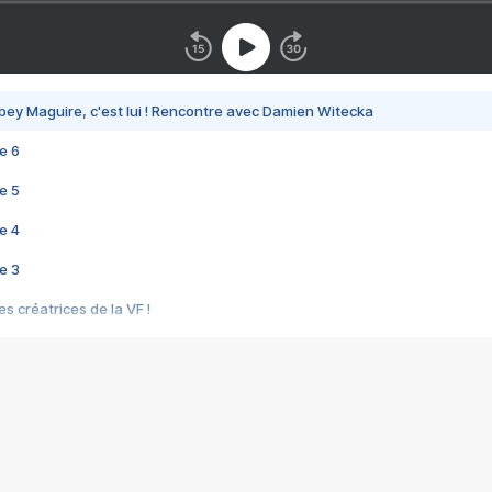
bey Maguire, c'est lui ! Rencontre avec Damien Witecka
e 6
e 5
e 4
e 3
s créatrices de la VF !
e 2
e 1
e Mektoub My Love arrive enfin ! Rencontre avec Shaïn Boumedine et Sal
i : après Toni en famille