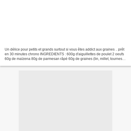
Un délice pour petits et grands surtout si vous êtes addict aux graines .. prêt
en 30 minutes chrono INGREDIENTS : 600g d'aiguillettes de poulet 2 oeufs
60g de maïzena 80g de parmesan râpé 60g de graines (lin, millet, tournesol,
pignons..) 3càS de chapelure...