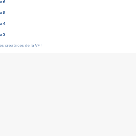
e 6
e 5
e 4
e 3
s créatrices de la VF !
e 2
e 1
e Mektoub My Love arrive enfin ! Rencontre avec Shaïn Boumedine et Sal
i : après Toni en famille
elle réalise le bouleversant Dites lui que je l'aime
ais ! Rencontre autour de Vie privée de Rebecca Zlotowski
 de Marguerite, Grave... Rencontre avec Ella Rumpf
 Les Rêveurs, un film intime sur la santé mentale