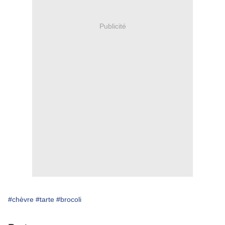
Publicité
#chèvre
#tarte
#brocoli