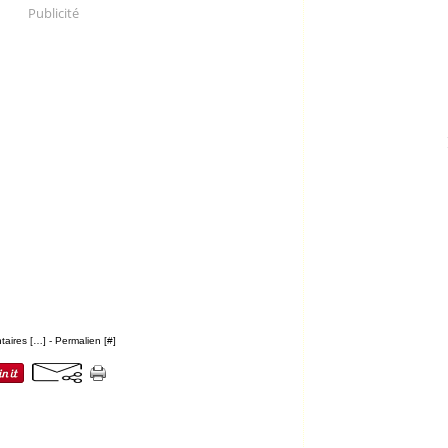
Publicité
aires [
…
]
- Permalien [
#
]