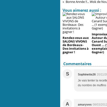
Bonne Année !!... Wok de Nouil
Vous aimerez aussi :
Improvisa
Rendez-vous aux
Autour d
SALONS VIVONS
Canard S
de Bordeaux-
Ouest ... (
Des invitations à
exemplai
gagner !
Gagner)
Commentaires
S
Sophinette26
20/11/2
Je vais tenter la recet
du nombre de muffins 
A
amaryves
08/03/2012