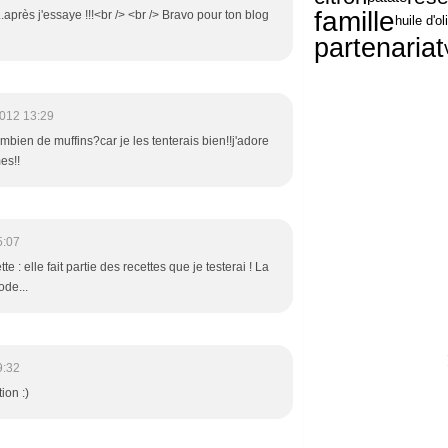
famille
..après j'essaye !!!<br /> <br /> Bravo pour ton blog
huile d'ol
partenariat
012 13:29
mbien de muffins?car je les tenterais bien!!j'adore
es!!
5:07
tte : elle fait partie des recettes que je testerai ! La
ode...
9:32
ion :)