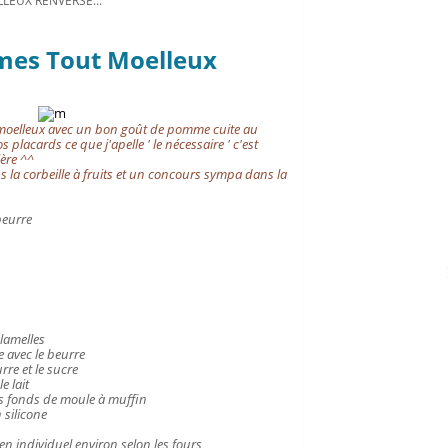
EUX RENVERSÉ...
mes Tout Moelleux
i moelleux avec un bon goût de
pomme cuite au
placards ce que j'apelle ' le nécessaire ' c'est
ière ^^
la corbeille à fruits et un concours sympa dans la
beurre
 lamelles
le avec le beurre
rre et le sucre
e lait
 fonds de moule à muffin
 silicone
 individuel environ selon les fours