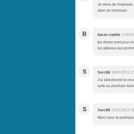
Je viens de l'imprimer.
plein de richesses
B
bucas sophie
27/02/2
tes doses sont pour co
les gâteaux aux pomm
S
Sorcilili
16/02/2012 1
J'ai sélectionné ta rece
suite au prochain épis
S
Sorcilili
31/01/2012 0
Merci pour ta participat