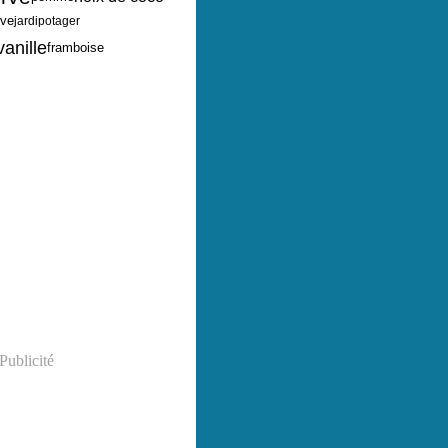
ive
jardipotager
vanille
framboise
Publicité