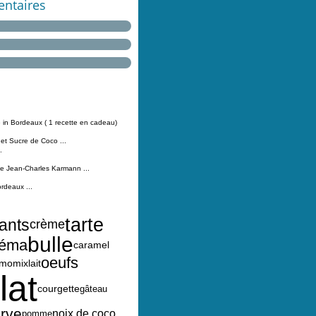
ntaires
 in Bordeaux ( 1 recette en cadeau)
 et Sucre de Coco ...
.
Jean-Charles Karmann ...
ordeaux ...
tarte
ants
crème
bulle
néma
caramel
oeufs
rmomix
lait
lat
courgette
gâteau
erve
noix de coco
pomme