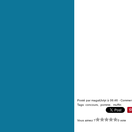
Posté par magaliJolyt à 06:46 -
Comment
Tags:
concours
,
pomme
,
muffin
Vous aimez ?
0 vote