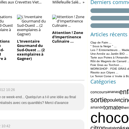
Derniers comme
les aux Crevettes Viet...
Millefeuille Salé...
Attention ! Zone
Articles récents
d'Impertinence
tions
L'Inventaire
Culinaire ...
Clap de Faim ...
u
Gourmand du
" Sous la Neige " ...
ud-
Sud-Ouest ... (2
Les 7 Entremetteurs ... Made
1
exemplaires à
Une Année au Jardin BIO ...
re à
Gagner)
Tarte aux Poires à l'Amandin
Rôti de Magrets de Canard ..
Foie Gras au Torchon ...
WORKSHOP : FOIE GRAS de 
Risotto aux Cèpes ...
Le Terroir Corse s' Invite à B
Catégories
012 10:26
enf
concours
ananas
te ce week-end... Quelqu'un a t-il une idée au final
sortie
ci
poulet
réalisés avec ces quantités? Merci d'avance
tomate
the
amande
choco
 10:42
citron
rés
patate