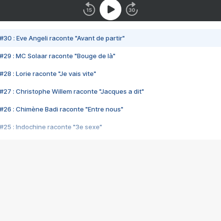
#30 : Eve Angeli raconte "Avant de partir"
#29 : MC Solaar raconte "Bouge de là"
28 : Lorie raconte "Je vais vite"
#27 : Christophe Willem raconte "Jacques a dit"
#26 : Chimène Badi raconte "Entre nous"
#25 : Indochine raconte "3e sexe"
#24 : Zaho raconte "C'est chelou"
#23 : Patrick Bruel raconte "Au café des délices"
#22 : Kyo raconte "Le chemin"
#21 : Nolwenn Leroy raconte "Cassé"
#20 : Patrick Hernandez raconte "Born to be alive"