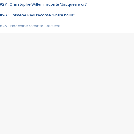
#27 : Christophe Willem raconte "Jacques a dit"
#26 : Chimène Badi raconte "Entre nous"
#25 : Indochine raconte "3e sexe"
#24 : Zaho raconte "C'est chelou"
#23 : Patrick Bruel raconte "Au café des délices"
#22 : Kyo raconte "Le chemin"
#21 : Nolwenn Leroy raconte "Cassé"
#20 : Patrick Hernandez raconte "Born to be alive"
#19 : Lorie raconte "Près de moi"
#18 : Michael Jones raconte "A nos actes manqués" (avec Jean-Jacque
#17 : Khaled raconte "Aïcha"
#16 : Corneille raconte "Parce qu'on vient de loin"
#15 : Indochine raconte "L'aventurier"