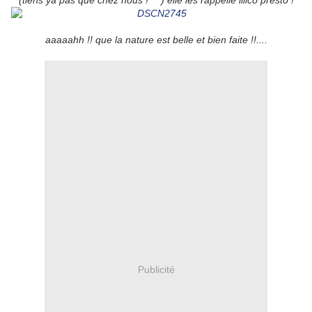
(tiens ya pas que chez nous ! ^^) elle les rappelle illico presto !
aaaaahh !! que la nature est belle et bien faite !!....
Publicité