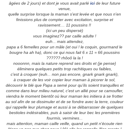
âgées de 2 jours) et dont je vous avait parlé
ici
de leur future
venue,
quelle surprise lorsque la maman s'est levée et que nous n'en
finissions plus de compter avec excitation, surprise et
ravissement.... 11 poussins !!
(ici un peu dispersé)
vous imaginez?? par caille adulte !
euh... mais attendez,
papa a 6 femelles
pour un mâle (et oui ! le coquin, gourmand le
bougre ha ah ha), donc ce qui nous fait 6 x 11 = 66 poussins
?????? rhôoô la la !
nooonnn, mais la nature reprend ses droits et {je pense}
éliminera quelques petits trop rachitiques ou faibles,
c'est à croquer (euh... non pas encore, gnark gnark gnark),
à craquer de les voir copier leur maman à picorer le sol,
découvrir le blé que Papa a semé pour qu'ils soient tranquilles et
comme dans leur milieu naturel, c'est un allié pour se camoufler,
viendra le moment bientôt où leur maman les initiera à se frotter
au sol afin de se dissimuler et de se fondre avec la terre, couleur
qui rappelle leur plumage et aussi à se débarrasser de quelques
bestioles indésirables, puis à saisir de leur bec les premières
fourmis, vermines...
mais attention, maman caille veille, quand un petit n'écoute rien