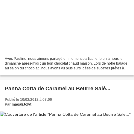
Avec Pauline, nous aimons partagé un moment particulier bien à nous le
dimanche après-midi : un bon chocolat chaud maison. Lors de notre balade
au salon du chocolat , nous avons vu plusieurs idées de sucettes prêtes à
être plongé dans un lait chaud. J'ai...
Panna Cotta de Caramel au Beurre Salé...
Publié le 10/02/2012 à 07:00
Par
magaliJolyt