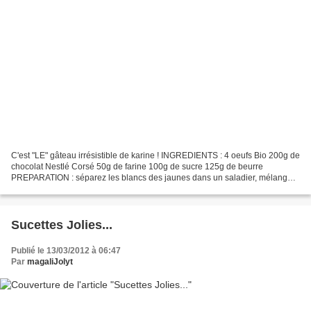
C'est "LE" gâteau irrésistible de karine ! INGREDIENTS : 4 oeufs Bio 200g de
chocolat Nestlé Corsé 50g de farine 100g de sucre 125g de beurre
PREPARATION : séparez les blancs des jaunes dans un saladier, mélangez
les jaunes d'oeufs et le sucre jusqu'à...
Sucettes Jolies...
Publié le 13/03/2012 à 06:47
Par
magaliJolyt