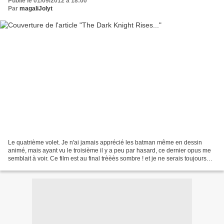
Publié le 01/09/2012 à 18:00
Par
magaliJolyt
Le quatrième volet. Je n'ai jamais apprécié les batman même en dessin
animé, mais ayant vu le troisième il y a peu par hasard, ce dernier opus me
semblait à voir. Ce film est au final trèèès sombre ! et je ne serais toujours
pas fan !! Gotham s'embrase,...