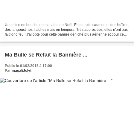
Une mise en bouche de ma table de Noël. En plus du saumon et des huîtres,
des langoustines fraîches mais en tempura. Très appréciées, elles n'ont pas
fait long feu ! J'ai opté pour cette panure déniché plus aérienne et pour ce
nouveau poivre timut offert...
Ma Bulle se Refait la Bannière ...
Publié le 01/02/2015 à 17:00
Par
magaliJolyt