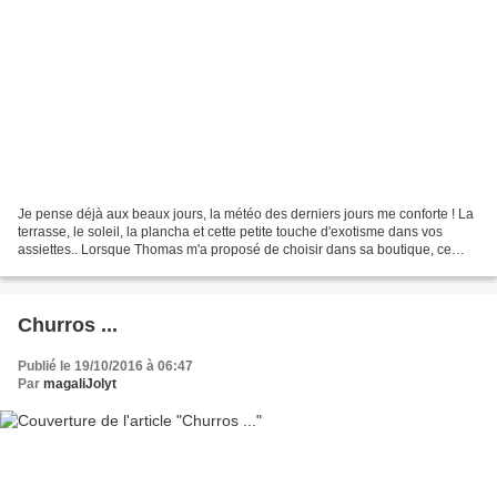
Je pense déjà aux beaux jours, la météo des derniers jours me conforte ! La
terrasse, le soleil, la plancha et cette petite touche d'exotisme dans vos
assiettes.. Lorsque Thomas m'a proposé de choisir dans sa boutique, ce
pamplemousse vert m'a interpellé...
Churros ...
Publié le 19/10/2016 à 06:47
Par
magaliJolyt