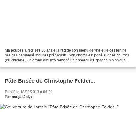
Ma poupée a fêté ses 18 ans et a rédigé son menu de fête et le dessert ne
m'a pas demandé moultes préparatifs. Son choix s'est porté sur des churros
(ou chichis) . Un grand ami m'a ramené un appareil d'Espagne mais vous
pouvez les réaliser avec une poche...
Pâte Brisée de Christophe Felder...
Publié le 18/09/2013 à 06:01
Par
magaliJolyt