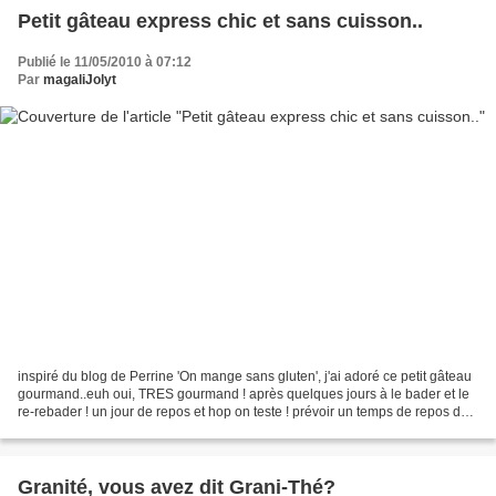
Petit gâteau express chic et sans cuisson..
Publié le 11/05/2010 à 07:12
Par
magaliJolyt
inspiré du blog de Perrine 'On mange sans gluten', j'ai adoré ce petit gâteau
gourmand..euh oui, TRES gourmand ! après quelques jours à le bader et le
re-rebader ! un jour de repos et hop on teste ! prévoir un temps de repos de
deux heures (moi j'ai fais...
Granité, vous avez dit Grani-Thé?