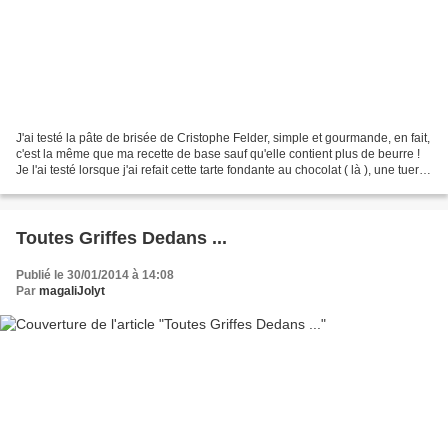
J'ai testé la pâte de brisée de Cristophe Felder, simple et gourmande, en fait,
c'est la même que ma recette de base sauf qu'elle contient plus de beurre !
Je l'ai testé lorsque j'ai refait cette tarte fondante au chocolat ( là ), une tuerie,
devenue...
Toutes Griffes Dedans ...
Publié le 30/01/2014 à 14:08
Par
magaliJolyt