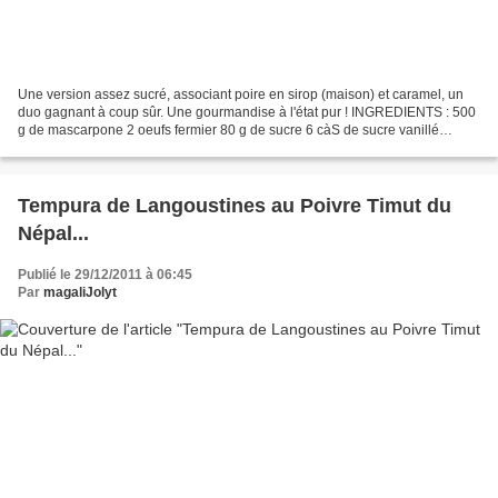
Une version assez sucré, associant poire en sirop (maison) et caramel, un
duo gagnant à coup sûr. Une gourmandise à l'état pur ! INGREDIENTS : 500
g de mascarpone 2 oeufs fermier 80 g de sucre 6 càS de sucre vanillé
maison 1 conserve de poires au sirop...
Tempura de Langoustines au Poivre Timut du
Népal...
Publié le 29/12/2011 à 06:45
Par
magaliJolyt