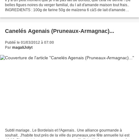
belles figues noires du verger familial, du l ait d'amande maison tout frais..
INGREDIENTS : 100g de farine 50g de maïzena 6 càS de lait d'amande
maison 3 oeufs 70g de beurre...
Canelés Agenais (Pruneaux-Armagnac)...
Publié le 01/03/2012 à 07:00
Par
magaliJolyt
Subtil mariage.. Le Bordelais et l'Agenais.. Une alliance gourmande à
souhait.. J'habite tout près de la ville du pruneaux,une fête annuelle lui est