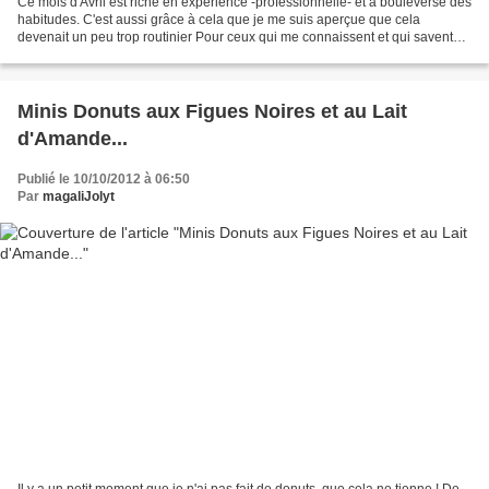
Ce mois d'Avril est riche en expérience -professionnelle- et a bouleversé des
habitudes. C'est aussi grâce à cela que je me suis aperçue que cela
devenait un peu trop routinier Pour ceux qui me connaissent et qui savent
combien je déteste cela, ce fut...
Minis Donuts aux Figues Noires et au Lait
d'Amande...
Publié le 10/10/2012 à 06:50
Par
magaliJolyt
Il y a un petit moment que je n'ai pas fait de donuts, que cela ne tienne ! De