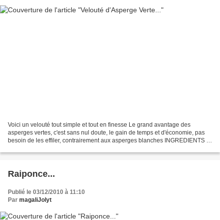
Voici un velouté tout simple et tout en finesse Le grand avantage des
asperges vertes, c'est sans nul doute, le gain de temps et d'économie, pas
besoin de les effiler, contrairement aux asperges blanches INGREDIENTS :
500g d'asperges vertes 1 kiri sel,...
Raiponce...
Publié le 03/12/2010 à 11:10
Par
magaliJolyt