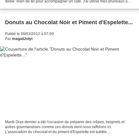
dédié. Rien de tel pour accompagner un café. J'ai utilisé mes pruneaux à
l'eau de vie 'maison' de 10ans...
Donuts au Chocolat Noir et Piment d'Espelette...
Publié le 09/03/2012 à 07:00
Par
magaliJolyt
Mardi Gras dernier a été l'occasion de préparer des crêpes, beignets et
autres gourmandises comme ces donuts dont nous raffolons ici.
L'association du chocolat et du piment d'Espelette est subtile..
INGREDIENTS : 130g de maïzena 50g de farine 3 oeufs...