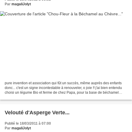
Par
magaliJolyt
pure invention et association qui fût un succès, même auprès des enfants
donc... c'est un signe incontestable à renouveler, o joie !! j'ai bien entendu
choisi un légume Bio et ferme de chez Papa, pour la base de béchamel
légère : 250ml de lait, 4 càS...
Velouté d'Asperge Verte...
Publié le 18/03/2011 à 07:00
Par
magaliJolyt