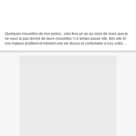
Quelques nouvelles de nos poilus.. cela fera un an au mois de mars que je
ne vous ai pas donné de leurs nouvelles ! Le temps passe vite, très vite et
nos matous profitent et mènent une vie douce et confortable à nos cotés
Hercule (17 mois) a trouvé sa...