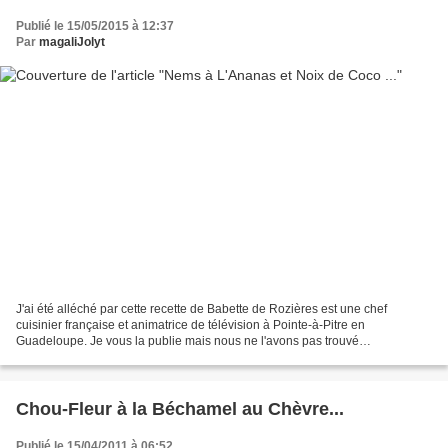
Publié le 15/05/2015 à 12:37
Par
magaliJolyt
J'ai été alléché par cette recette de Babette de Rozières est une chef
cuisinier française et animatrice de télévision à Pointe-à-Pitre en
Guadeloupe. Je vous la publie mais nous ne l'avons pas trouvé
exceptionnelle. Il faut savoir que, oui, parfois,...
Chou-Fleur à la Béchamel au Chèvre...
Publié le 15/04/2011 à 06:52