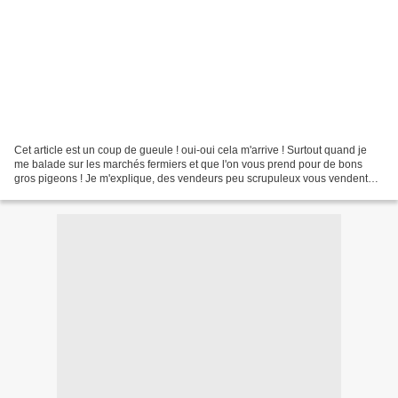
Cet article est un coup de gueule ! oui-oui cela m'arrive ! Surtout quand je
me balade sur les marchés fermiers et que l'on vous prend pour de bons
gros pigeons ! Je m'explique, des vendeurs peu scrupuleux vous vendent
des oeufs explicitement mentionnés...