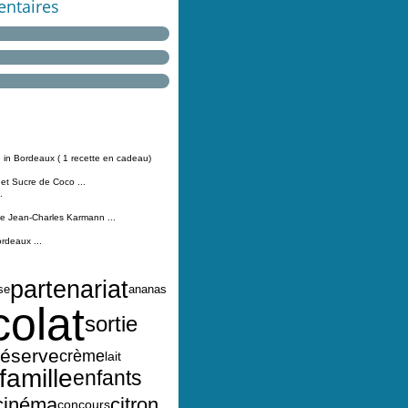
ntaires
 in Bordeaux ( 1 recette en cadeau)
 et Sucre de Coco ...
.
Jean-Charles Karmann ...
ordeaux ...
partenariat
se
ananas
olat
sortie
réserve
crème
lait
famille
enfants
cinéma
citron
concours