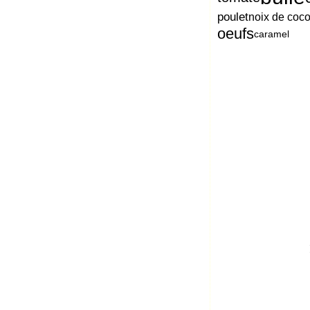
poulet
noix de coc
oeufs
caramel