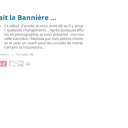
it la Bannière ...
Ce début d'année, je vous avais dit qu'il y aurai
t quelques changements .. Après quelques effo
rts en photographie, je vous présente : ma nou
velle bannière ! Réalisée par mes petites mimin
es et avec un coach pour les conseils de manip
Certains la trouverons...
aires [
…
]
- Permalien [
#
]