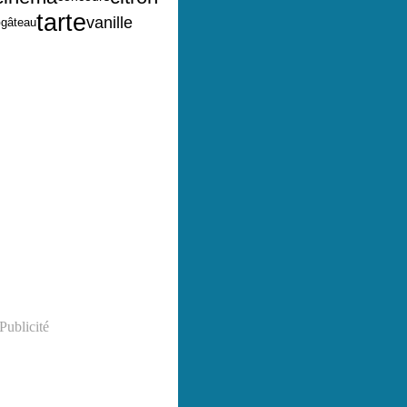
tarte
vanille
o
gâteau
Publicité