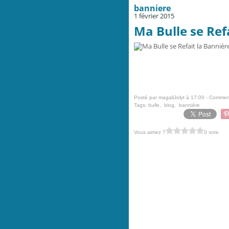
banniere
1 février 2015
Ma Bulle se Refa
Posté par magaliJolyt à 17:00 -
Comment
Tags:
bulle
,
blog
,
bannière
Vous aimez ?
0 vote