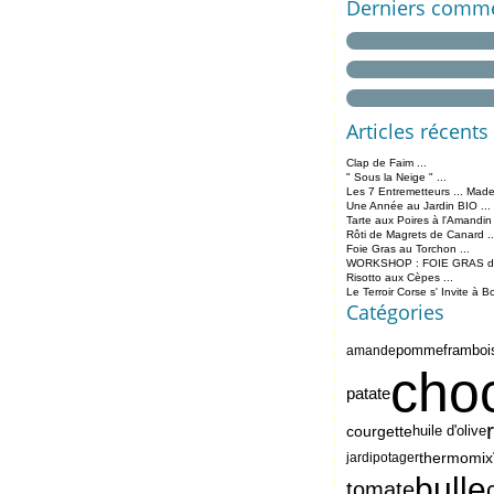
Derniers comme
Articles récents
Clap de Faim ...
" Sous la Neige " ...
Les 7 Entremetteurs ... Made
Une Année au Jardin BIO ...
Tarte aux Poires à l'Amandin
Rôti de Magrets de Canard ..
Foie Gras au Torchon ...
WORKSHOP : FOIE GRAS de 
Risotto aux Cèpes ...
Le Terroir Corse s' Invite à B
Catégories
pomme
framboi
amande
choc
patate
courgette
huile d'olive
thermomix
jardipotager
bulle
tomate