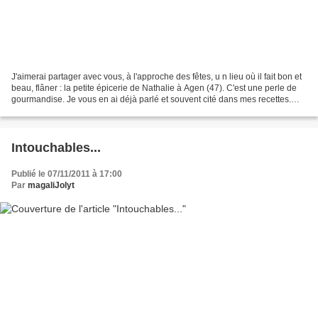
J'aimerai partager avec vous, à l'approche des fêtes, u n lieu où il fait bon et
beau, flâner : la petite épicerie de Nathalie à Agen (47). C'est une perle de
gourmandise. Je vous en ai déjà parlé et souvent cité dans mes recettes.
Nathalie déniche toujours...
Intouchables...
Publié le 07/11/2011 à 17:00
Par
magaliJolyt