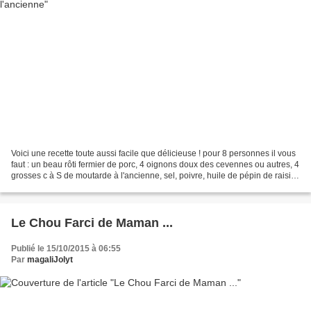
Voici une recette toute aussi facile que délicieuse ! pour 8 personnes il vous
faut : un beau rôti fermier de porc, 4 oignons doux des cevennes ou autres, 4
grosses c à S de moutarde à l'ancienne, sel, poivre, huile de pépin de raisin,
pour cela il vous...
Le Chou Farci de Maman ...
Publié le 15/10/2015 à 06:55
Par
magaliJolyt