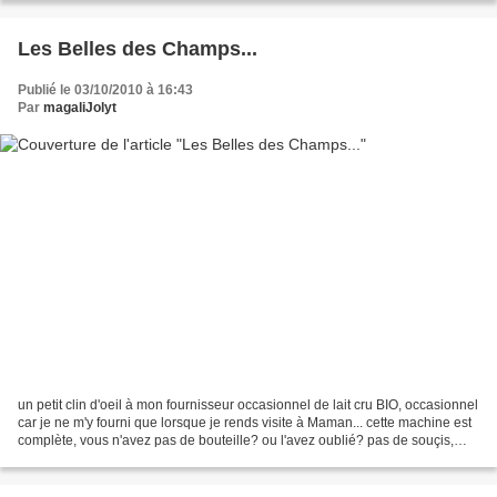
Les Belles des Champs...
Publié le 03/10/2010 à 16:43
Par
magaliJolyt
un petit clin d'oeil à mon fournisseur occasionnel de lait cru BIO, occasionnel
car je ne m'y fourni que lorsque je rends visite à Maman... cette machine est
complète, vous n'avez pas de bouteille? ou l'avez oublié? pas de souçis,
pour 0,20€ elle vous...