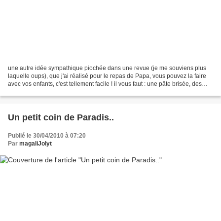
une autre idée sympathique piochée dans une revue (je me souviens plus
laquelle oups), que j'ai réalisé pour le repas de Papa, vous pouvez la faire
avec vos enfants, c'est tellement facile ! il vous faut : une pâte brisée, des
olives noires grecques,...
Un petit coin de Paradis..
Publié le 30/04/2010 à 07:20
Par
magaliJolyt