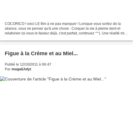
COCORICO ! voici LE film à ne pas manquer ! Lorsque vous sortez de la
séance, vous ne penser qu'à une chose : Croquer la vie à pleine dent et
relativiser (si vous le faisiez déjà, c'est parfait, continuez ^^). Une réalité mise
en avant, vécu par beaucoup...
Figue à la Crème et au Miel...
Publié le 12/10/2011 à 06:47
Par
magaliJolyt