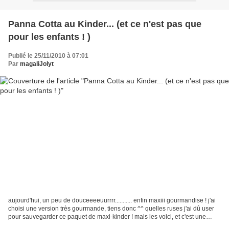
Panna Cotta au Kinder... (et ce n'est pas que
pour les enfants ! )
Publié le 25/11/2010 à 07:01
Par
magaliJolyt
aujourd'hui, un peu de douceeeeuurrrr........... enfin maxiii gourmandise ! j'ai
choisi une version très gourmande, tiens donc ^^ quelles ruses j'ai dû user
pour sauvegarder ce paquet de maxi-kinder ! mais les voici, et c'est une
réelle tueriiieee ! faut-il...