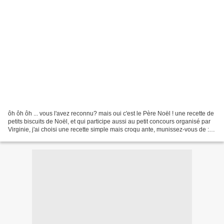
ôh ôh ôh ... vous l'avez reconnu? mais oui c'est le Père Noël ! une recette de
petits biscuits de Noël, et qui participe aussi au petit concours organisé par
Virginie, j'ai choisi une recette simple mais croqu ante, munissez-vous de :
250g de farine,...