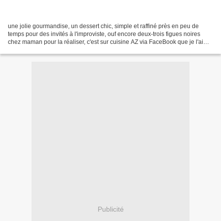
une jolie gourmandise, un dessert chic, simple et raffiné près en peu de
temps pour des invités à l'improviste, ouf encore deux-trois figues noires
chez maman pour la réaliser, c'est sur cuisine AZ via FaceBook que je l'ai
trouvé, j'y ai juste modifié...
Publicité