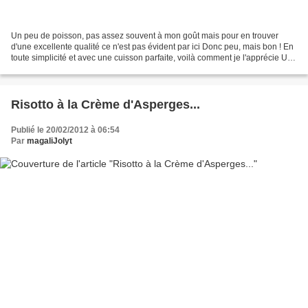
Un peu de poisson, pas assez souvent à mon goût mais pour en trouver
d'une excellente qualité ce n'est pas évident par ici Donc peu, mais bon ! En
toute simplicité et avec une cuisson parfaite, voilà comment je l'apprécie Une
idée légère et agréable pour...
Risotto à la Crème d'Asperges...
Publié le 20/02/2012 à 06:54
Par
magaliJolyt