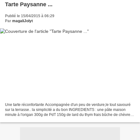
Tarte Paysanne ...
Publié le 15/04/2015 à 06:29
Par
magaliJolyt
Une tarte réconfortante Accompagnée d'un peu de verdure,le tout savouré
sur la terrasse.. la simplicité a du bon INGREDIENTS : une pâte maison
minute à l'origan 300g de PdT 150g de lard du thym frais bûche de chèvre
doux 1/2 oignon râpé 200ml de crème...