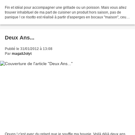
Fin et idéal pour accompagner une grillade ou un poisson. Mais vous allez
trouver inhabituel de ma part de cuisiner un produit hors saison, pas de
panique ! ce risotto est réalisé à partir d'asperges en bocaux "maison", ceux
de Maman. Je participe ainsi...
Deux Ans...
Publié le 31/01/2012 à 13:08
Par
magaliJolyt
Ooups ! c'est avec du retard que je souffle ma bougie. Voilà déjà deux ans