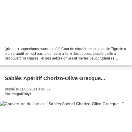
(pivoine) approchons nous du côté Cour de chez Maman, la petite Tigrette a
bien grandit et n'est pas la dernière à faire des bêtises, toutefois elle a
découvert : la chasse ! et des petites grives et merles peut prudent se
retrouvent victimes de ses griffes,...
Sablés Apéritif Chorizo-Olive Grecque...
Publié le 11/05/2011 à 06:37
Par
magaliJolyt