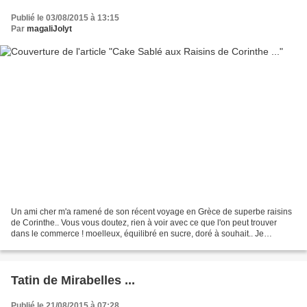
Publié le 03/08/2015 à 13:15
Par
magaliJolyt
Un ami cher m'a ramené de son récent voyage en Grèce de superbe raisins
de Corinthe.. Vous vous doutez, rien à voir avec ce que l'on peut trouver
dans le commerce ! moelleux, équilibré en sucre, doré à souhait.. Je
souhaitais les mettre en valeur dans...
Tatin de Mirabelles ...
Publié le 21/08/2015 à 07:28