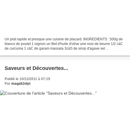
Un plat rapide et presque une cuisine de placard. INGREDIENTS : 500g de
blancs de poulet 1 oignon un filet d'huile d'olive une noix de beurre 1/2 càC
de curcuma 1 càC de garam massala 3càS de sirop d'agave sel
PREPARATION : faites chauffer votre wok,...
Saveurs et Découvertes...
Publié le 10/12/2011 à 07:19
Par
magaliJolyt