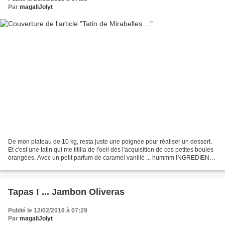
Par
magaliJolyt
De mon plateau de 10 kg, resta juste une poignée pour réaliser un dessert.
Et c'est une tatin qui me titilla de l'oeil dès l'acquisition de ces petites boules
orangées. Avec un petit parfum de caramel vanillé ... hummm INGREDIENTS
: 1 pâte brisée (maison...
Tapas ! ... Jambon Oliveras
Publié le 12/02/2016 à 07:29
Par
magaliJolyt