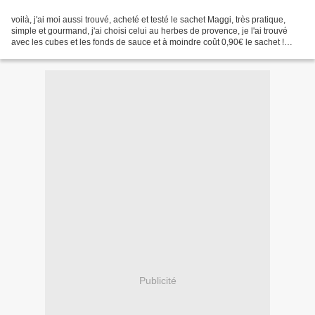
voilà, j'ai moi aussi trouvé, acheté et testé le sachet Maggi, très pratique,
simple et gourmand, j'ai choisi celui au herbes de provence, je l'ai trouvé
avec les cubes et les fonds de sauce et à moindre coût 0,90€ le sachet !
allez hop hop hop, un petit...
Publicité