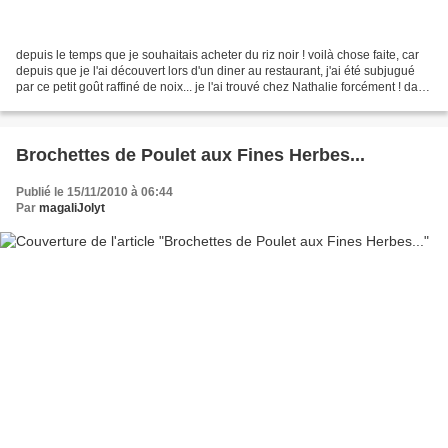
depuis le temps que je souhaitais acheter du riz noir ! voilà chose faite, car
depuis que je l'ai découvert lors d'un diner au restaurant, j'ai été subjugué
par ce petit goût raffiné de noix... je l'ai trouvé chez Nathalie forcément ! dans
sa petite épicerie......
Brochettes de Poulet aux Fines Herbes...
Publié le 15/11/2010 à 06:44
Par
magaliJolyt