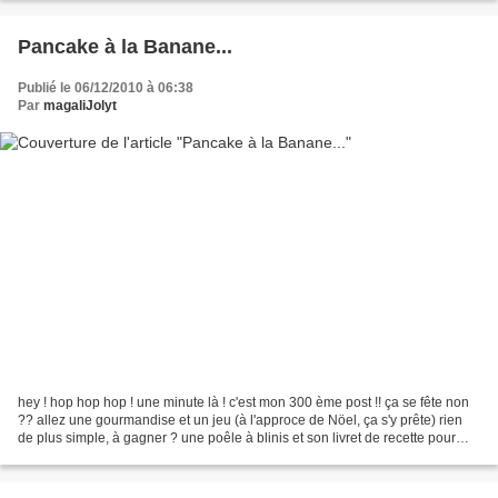
Pancake à la Banane...
Publié le 06/12/2010 à 06:38
Par
magaliJolyt
hey ! hop hop hop ! une minute là ! c'est mon 300 ème post !! ça se fête non
?? allez une gourmandise et un jeu (à l'approce de Nöel, ça s'y prête) rien
de plus simple, à gagner ? une poêle à blinis et son livret de recette pour
cela vous devez juste...