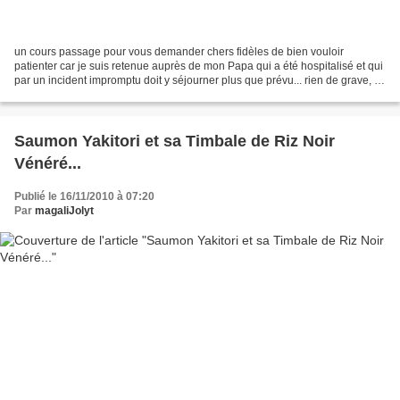
un cours passage pour vous demander chers fidèles de bien vouloir
patienter car je suis retenue auprès de mon Papa qui a été hospitalisé et qui
par un incident impromptu doit y séjourner plus que prévu... rien de grave, je
vous assure, mais ma présence...
Saumon Yakitori et sa Timbale de Riz Noir
Vénéré...
Publié le 16/11/2010 à 07:20
Par
magaliJolyt