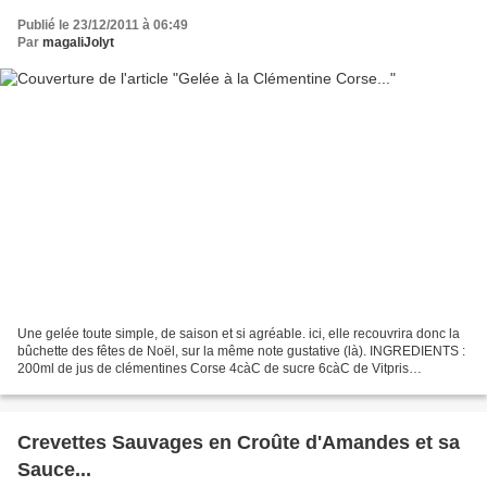
Publié le 23/12/2011 à 06:49
Par
magaliJolyt
Une gelée toute simple, de saison et si agréable. ici, elle recouvrira donc la
bûchette des fêtes de Noël, sur la même note gustative (là). INGREDIENTS :
200ml de jus de clémentines Corse 4càC de sucre 6càC de Vitpris
PREPARATION: pressez le jus de vos...
Crevettes Sauvages en Croûte d'Amandes et sa
Sauce...