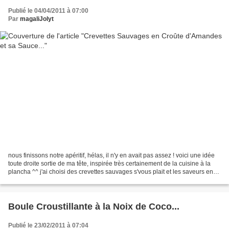
Publié le 04/04/2011 à 07:00
Par
magaliJolyt
nous finissons notre apéritif, hélas, il n'y en avait pas assez ! voici une idée
toute droite sortie de ma tête, inspirée très certainement de la cuisine à la
plancha ^^ j'ai choisi des crevettes sauvages s'vous plait et les saveurs en
bouche ne trompent...
Boule Croustillante à la Noix de Coco...
Publié le 23/02/2011 à 07:04