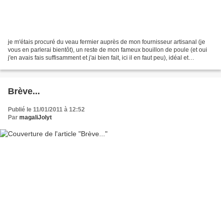
je m'étais procuré du veau fermier auprès de mon fournisseur artisanal (je
vous en parlerai bientôt), un reste de mon fameux bouillon de poule (et oui
j'en avais fais suffisamment et j'ai bien fait, ici il en faut peu), idéal et
tellement plus sain qu'un...
Brève...
Publié le 11/01/2011 à 12:52
Par
magaliJolyt