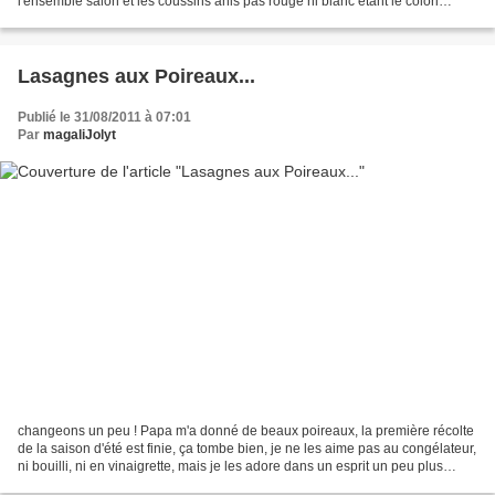
l'ensemble salon et les coussins anis pas rouge ni blanc étant le colori
antérieur, pas naturel, car le...
Lasagnes aux Poireaux...
Publié le 31/08/2011 à 07:01
Par
magaliJolyt
changeons un peu ! Papa m'a donné de beaux poireaux, la première récolte
de la saison d'été est finie, ça tombe bien, je ne les aime pas au congélateur,
ni bouilli, ni en vinaigrette, mais je les adore dans un esprit un peu plus
comment dire? cuisiné...