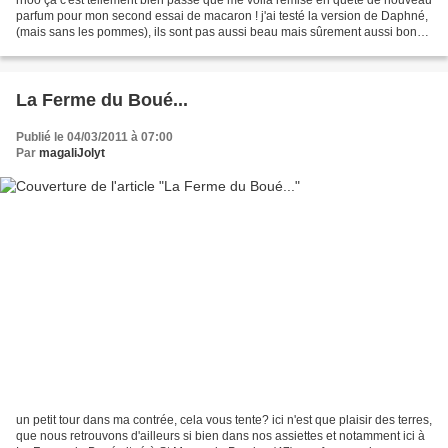
parfum pour mon second essai de macaron ! j'ai testé la version de Daphné,
(mais sans les pommes), ils sont pas aussi beau mais sûrement aussi bon?!
je ne vous fait même pas un...
La Ferme du Boué...
Publié le 04/03/2011 à 07:00
Par
magaliJolyt
un petit tour dans ma contrée, cela vous tente? ici n'est que plaisir des terres,
que nous retrouvons d'ailleurs si bien dans nos assiettes et notamment ici à