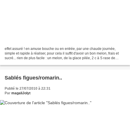
effet assuré ! en amuse bouche ou en entrée, par une chaude journée,
simple et rapide à réaliser, pour cela il suffit d'avoir un bon melon, frais et
sucré... rien de plus facile : un melon, de la glace pilée, 2 c à S rase de
moscatel, (ou floc, ou pineau)...
Sablés figues/romarin..
Publié le 27/07/2010 à 22:31
Par
magaliJolyt