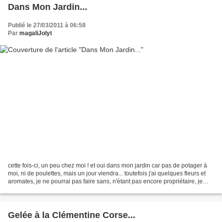
Dans Mon Jardin...
Publié le 27/03/2011 à 06:58
Par
magaliJolyt
cette fois-ci, un peu chez moi ! et oui dans mon jardin car pas de potager à
moi, ni de poulettes, mais un jour viendra... toutefois j'ai quelques fleurs et
aromates, je ne pourrai pas faire sans, n'étant pas encore propriétaire, je
m'adapte, j'ai ce...
Gelée à la Clémentine Corse...