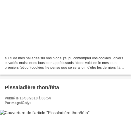
au fil de mes ballades sur vos blogs, j'ai pu contempler vos cookies.. divers
et variés mais certes tous bien appétissants ! donc voici enfin mes tous
premiers (et oui) cookies ! je pense que se sera loin d'être les derniers ! à
chacun(e) sa recette.....
Pissaladière thon/féta
Publié le 16/03/2010 à 06:54
Par
magaliJolyt