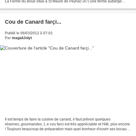
La Ferme du Boué situé à St Maure de Peyriac (47) une ferme auberge
située à 25 km de chez moi,...
Cou de Canard farçi...
Publié le 06/03/2012 à 07:01
Par
magaliJolyt
Il est temps de faire la cuisine de canard, il faut prévoir quelques
réserves..gourmandes. L e cou farci est très appréciable et l'été, plus encore
! Toujours beaucoup de préparation mais quel bonheur d'ouvrir ses bocaux
et d'en faire profiter des amis,...