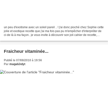
un peu d'exotisme avec un soleil pareil .. ! j'ai donc pioché chez Sophie cette
jolie et exotique recette que j'ai ma fois pas pu m'empêcher d'interpréter de
ci-de là à ma façon.. je vous invite à découvrir son joli cahier de recette,
toujours plein d'idées...
Fraicheur vitaminée...
Publié le 07/08/2010 à 19:56
Par
magaliJolyt