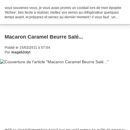
vous souvenez-vous, je vous avais promis un cocktail lors de mon épopée
'litchee', très facile à réaliser, mettez vos verres au réfrigérateur quelques
temps avant, et préparez et servez au dernier moment ! il vous faut : un
shaker ou votre robot, 60ml...
Macaron Caramel Beurre Salé...
Publié le 15/02/2011 à 07:04
Par
magaliJolyt
rhôô ça c'est tellement bien passé que me voilà remise en quête de nouveau