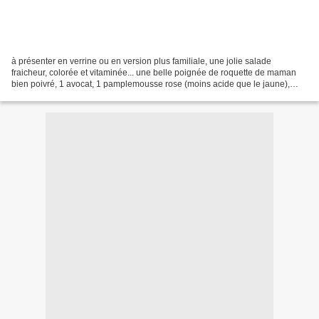
à présenter en verrine ou en version plus familiale, une jolie salade
fraicheur, colorée et vitaminée... une belle poignée de roquette de maman
bien poivré, 1 avocat, 1 pamplemousse rose (moins acide que le jaune),
huile de noisette, sel, poivre, vinaigre,...