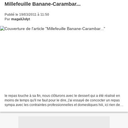
Millefeuille Banane-Carambar...
Publié le 19/03/2011 à 11:50
Par
magaliJolyt
le repas touche à sa fin, nous clôturons avec le dessert qui a été réalisé en
moins de temps qu'il ne faut pour le dire, j'ai essayé de concocter un repas
sympa avec les contraintes professionnelles et domestiques hiii, ici rien de
plus simple et très...