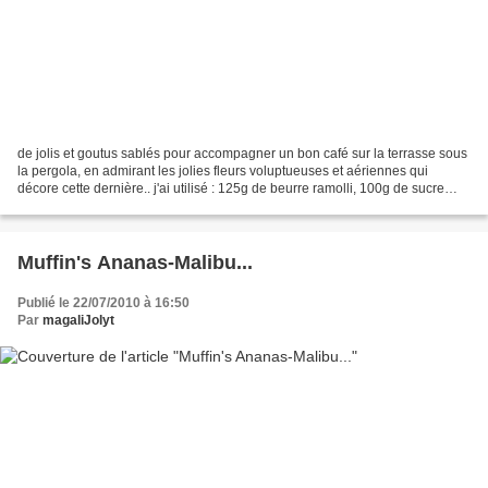
de jolis et goutus sablés pour accompagner un bon café sur la terrasse sous
la pergola, en admirant les jolies fleurs voluptueuses et aériennes qui
décore cette dernière.. j'ai utilisé : 125g de beurre ramolli, 100g de sucre
roux, 340g de farine, 190g...
Muffin's Ananas-Malibu...
Publié le 22/07/2010 à 16:50
Par
magaliJolyt