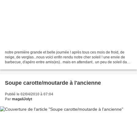
notre première grande et belle journée ! après tous ces mois de froid, de
neige, de verglas...nous voici enfin rendu notre cher soleil ! une envie de
barbecue, d'apéro entre amis(es).. mais en attendant.. un peu de soleil dans
nos assiettes ! une pâte...
Soupe carotte/moutarde à l'ancienne
Publié le 02/04/2010 à 07:04
Par
magaliJolyt