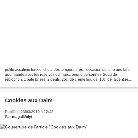
petite accalmie forcée, chute des températures, l'occasion de faire une tarte
gourmande avec les réserves du frigo... pour 6 personnes: 200g de
reblochon, 1 pâte brisée, 2 oeufs, 25cl de crème liquide, 10cl de lait entier, 2
tranches de jambon de montagne,...
Cookies aux Daim
Publié le 23/03/2010 à 12:43
Par
magaliJolyt