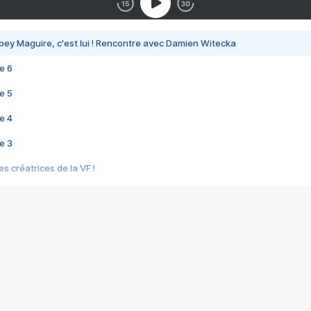
bey Maguire, c'est lui ! Rencontre avec Damien Witecka
e 6
e 5
e 4
e 3
s créatrices de la VF !
e 2
e 1
e Mektoub My Love arrive enfin ! Rencontre avec Shaïn Boumedine et Sal
i : après Toni en famille
elle réalise le bouleversant Dites lui que je l'aime