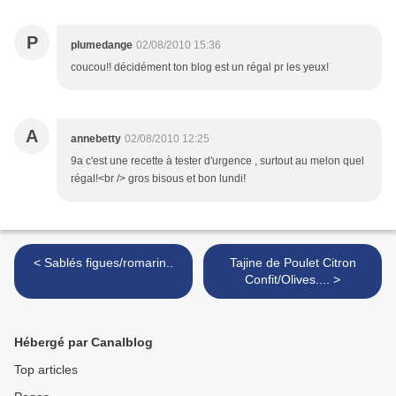
P
plumedange
02/08/2010 15:36
coucou!! décidément ton blog est un régal pr les yeux!
A
annebetty
02/08/2010 12:25
9a c'est une recette à tester d'urgence , surtout au melon quel
régal!<br /> gros bisous et bon lundi!
< Sablés figues/romarin..
Tajine de Poulet Citron
Confit/Olives.... >
Hébergé par Canalblog
Top articles