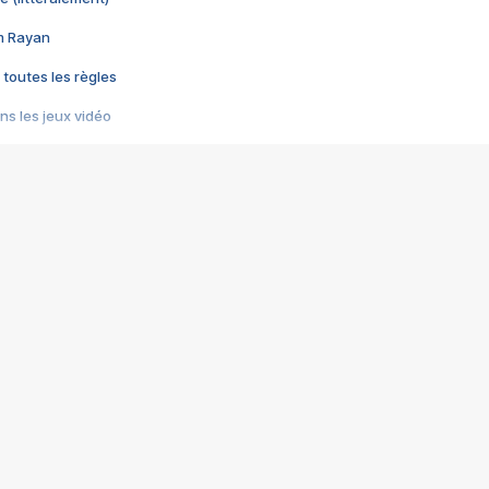
im Rayan
 toutes les règles
s les jeux vidéo
us choquant de Rockstar ? - Le scandale BULLY
e plus moche de Steam
du RÊVE tourne au CAUCHEMAR
pendant 8 heures
it… à tort
umiliés par un jeu vidéo
ire - Final Fantasy 8
ti un empire - Age of Empires
story DOFUS