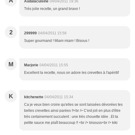
A
Audalacuisine
04/04/2011 19:36
Très jolie recette, un grand bravo !
2
299999
04/04/2011 15:56
Super gourmand ! Miam miam ! Bisous !
M
Marjorie
04/04/2011 15:55
Excellent la recette, nous on adore les crevettes à l'apéritif
K
kitchenette
04/04/2011 15:34
Ca je veux bien croire qu'elles se sont laissées dévorées tes
belles crevettes ainsi parées !!<br /> C'est joli en plus d'être
très certainement succulent : une très chouette idée ..Et ta
petite sauce me plaît beaucoup !! <br /> bisouss<br /> kiki