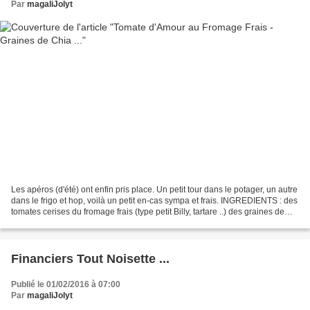
Par
magaliJolyt
Les apéros (d'été) ont enfin pris place. Un petit tour dans le potager, un autre
dans le frigo et hop, voilà un petit en-cas sympa et frais. INGREDIENTS : des
tomates cerises du fromage frais (type petit Billy, tartare ..) des graines de
chia sirop d'agave...
Financiers Tout Noisette ...
Publié le 01/02/2016 à 07:00
Par
magaliJolyt