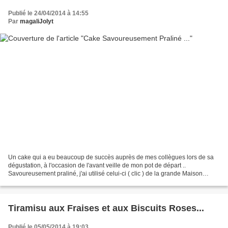
Publié le 24/04/2014 à 14:55
Par
magaliJolyt
Un cake qui a eu beaucoup de succès auprès de mes collègues lors de sa
dégustation, à l'occasion de l'avant veille de mon pot de départ ..
Savoureusement praliné, j'ai utilisé celui-ci ( clic ) de la grande Maison
Cacao BARRY INGREDIENTS : 75g d'oeufs...
Tiramisu aux Fraises et aux Biscuits Roses...
Publié le 05/05/2014 à 19:03