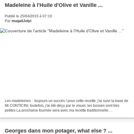
Madeleine à l'Huile d'Olive et Vanille ...
Publié le 25/04/2015 à 07:10
Par
magaliJolyt
Les madeleines .. toujours un succès ! pour cette recette, j'ai suivi la base de
Mr CONTICINI, toutefois, j'ai été déçu par le visuel, les bosses sont très
petites La prochaine fournée sera avec ma recette traditionnelle.
INGREDIENTS : pour 24 madeleines...
Georges dans mon potager, what else ? ...