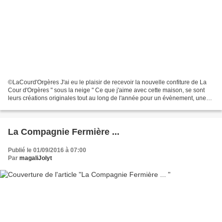
©LaCourd'Orgères J'ai eu le plaisir de recevoir la nouvelle confiture de La
Cour d'Orgères " sous la neige " Ce que j'aime avec cette maison, se sont
leurs créations originales tout au long de l'année pour un évènement, une
période, un fruit .. sans oublier...
La Compagnie Fermière ...
Publié le 01/09/2016 à 07:00
Par
magaliJolyt