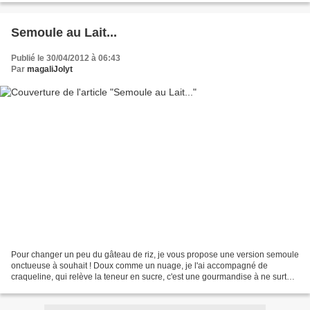
Semoule au Lait...
Publié le 30/04/2012 à 06:43
Par
magaliJolyt
Pour changer un peu du gâteau de riz, je vous propose une version semoule
onctueuse à souhait ! Doux comme un nuage, je l'ai accompagné de
craqueline, qui relève la teneur en sucre, c'est une gourmandise à ne surtout
pas se priver, et en toute simplicité...