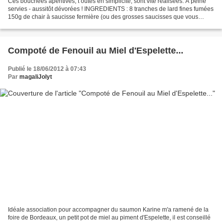
Ces bouchées apéritives, t outes en simplicité, sont vite réalisées. A peine
servies - aussitôt dévorées ! INGREDIENTS : 8 tranches de lard fines fumées
150g de chair à saucisse fermière (ou des grosses saucisses que vous
destructurez) 1 petite boîte...
Compoté de Fenouil au Miel d'Espelette...
Publié le 18/06/2012 à 07:43
Par
magaliJolyt
Idéale association pour accompagner du saumon Karine m'a ramené de la
foire de Bordeaux, un petit pot de miel au piment d'Espelette, il est conseillé