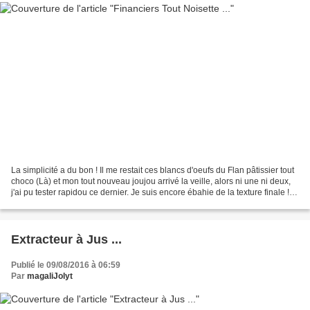
La simplicité a du bon ! Il me restait ces blancs d'oeufs du Flan pâtissier tout
choco (Là) et mon tout nouveau joujou arrivé la veille, alors ni une ni deux,
j'ai pu tester rapidou ce dernier. Je suis encore ébahie de la texture finale !
jamais j e n'ai...
Extracteur à Jus ...
Publié le 09/08/2016 à 06:59
Par
magaliJolyt