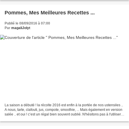
Pommes, Mes Meilleures Recettes ...
Publié le 08/09/2016 à 07:00
Par
magaliJolyt
La saison a débuté ! la récolte 2016 est enfin à la portée de nos ustensiles ..
A nous, tarte, clafouti, jus, compote, smoothie, ... Mais également en version
salée .. et oui ! c’est un régal bien souvent oublié. N'hésitons pas à l'utiliser
comme un légume...