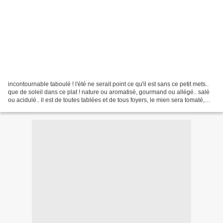
incontournable taboulé ! l'été ne serait point ce qu'il est sans ce petit mets..
que de soleil dans ce plat ! nature ou aromatisé, gourmand ou allégé.. salé
ou acidulé.. il est de toutes tablées et de tous foyers, le mien sera tomaté,
pour cela il vous...