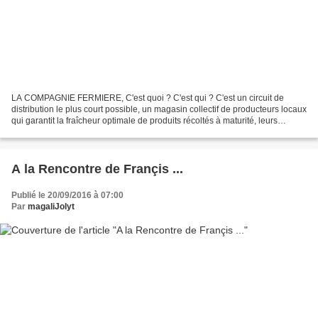
LA COMPAGNIE FERMIERE, C'est quoi ? C'est qui ? C'est un circuit de
distribution le plus court possible, un magasin collectif de producteurs locaux
qui garantit la fraîcheur optimale de produits récoltés à maturité, leurs
origines , raison d'être de cette...
A la Rencontre de Françis ...
Publié le 20/09/2016 à 07:00
Par
magaliJolyt