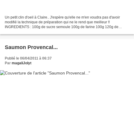
Un petit clin d'oeil à Claire.. J'espère qu'elle ne m'en voudra pas d'avoir
modifié la technique de préparation qui ne le rend que meilleur !!
INGREDIENTS : 100g de sucre semoule 100g de farine 100g 120g de
noisette en poudre BIO 100g 70g de beurre doux...
Saumon Provencal...
Publié le 06/04/2011 à 06:37
Par
magaliJolyt