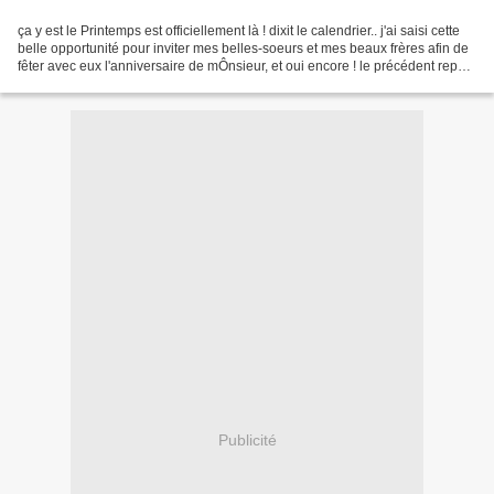
ça y est le Printemps est officiellement là ! dixit le calendrier.. j'ai saisi cette
belle opportunité pour inviter mes belles-soeurs et mes beaux frères afin de
fêter avec eux l'anniversaire de mÔnsieur, et oui encore ! le précédent repas
était entre...
Publicité