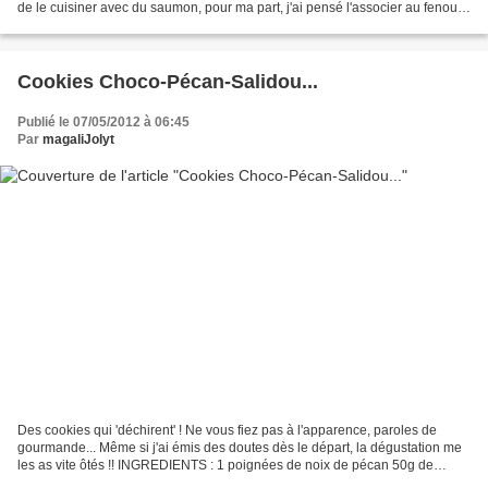
de le cuisiner avec du saumon, pour ma part, j'ai pensé l'associer au fenouil
qui lui, s'accorde parfaitement...
Cookies Choco-Pécan-Salidou...
Publié le 07/05/2012 à 06:45
Par
magaliJolyt
Des cookies qui 'déchirent' ! Ne vous fiez pas à l'apparence, paroles de
gourmande... Même si j'ai émis des doutes dès le départ, la dégustation me
les as vite ôtés !! INGREDIENTS : 1 poignées de noix de pécan 50g de
chucks (Labo&Gato) 50g de pépites...