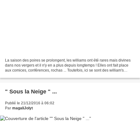
La saison des poires se prolongent, les williams ont été rares mais divines
dans nos vergers et il n'y en a plus depuis longtemps ! Elles ont fait place
aux comices, conférences, rochas ... Toutefois, ici se sont des william's
conservées dans un sirop...
" Sous la Neige " ...
Publié le 21/12/2016 à 06:02
Par
magaliJolyt