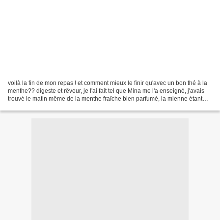
voilà la fin de mon repas ! et comment mieux le finir qu'avec un bon thé à la
menthe?? digeste et rêveur, je l'ai fait tel que Mina me l'a enseigné, j'avais
trouvé le matin même de la menthe fraîche bien parfumé, la mienne étant
encore un peu petite,...