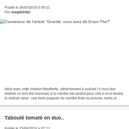
Publié le 26/07/2010 à 08:11
Par
magaliJolyt
idéal avec cette chaleur étouffante, rafraichissant à souhait ! il vous faut
réaliser un bon thé marocain à la menthe (du jardin) pour cela il vous faudra
le réaliser ainsi : une belle poignée de menthe forte ou poivrée, lavée et
incorporée dans la théière,...
Taboulé tomaté en duo..
Publié le 25/06/2010 à 07:12