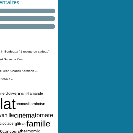
ntaires
 in Bordeaux ( 1 recette en cadeau)
 et Sucre de Coco ...
.
Jean-Charles Karmann ...
ordeaux ...
poulet
ile d'olive
amande
lat
ananas
framboise
cinéma
tomate
vanille
famille
gâteau
rdipotager
co
thermomix
concours