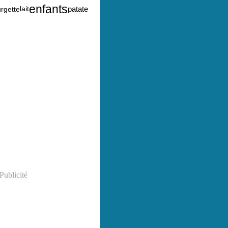
enfants
lait
patate
rgette
Publicité