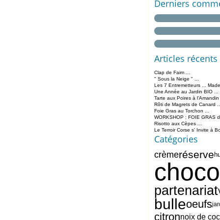
Derniers comme
Articles récents
Clap de Faim ...
" Sous la Neige " ...
Les 7 Entremetteurs ... Made
Une Année au Jardin BIO ...
Tarte aux Poires à l'Amandin
Rôti de Magrets de Canard ..
Foie Gras au Torchon ...
WORKSHOP : FOIE GRAS de 
Risotto aux Cèpes ...
Le Terroir Corse s' Invite à B
Catégories
réserve
crème
hu
choco
partenariat
bulle
oeufs
ja
citron
noix de co