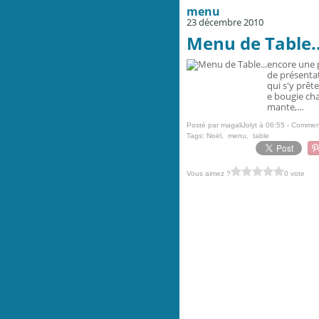
menu
23 décembre 2010
Menu de Table..
encore une p
de présentat
qui s'y prête
e bougie cha
mante,...
Posté par magaliJolyt à 06:55 -
Comment
Tags:
Noël
,
menu
,
table
Vous aimez ?
0 vote