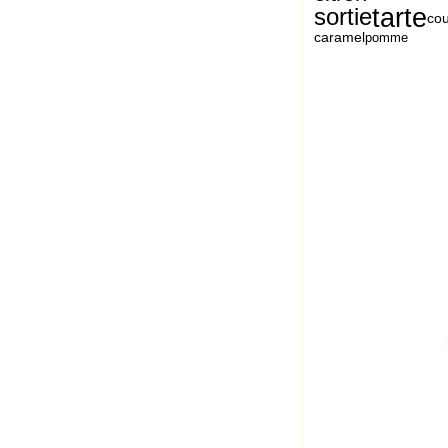
tarte
sortie
cou
caramel
pomme