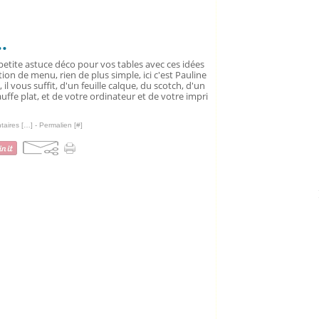
.
etite astuce déco pour vos tables avec ces idées
ion de menu, rien de plus simple, ici c'est Pauline
, il vous suffit, d'un feuille calque, du scotch, d'un
uffe plat, et de votre ordinateur et de votre impri
aires [
…
]
- Permalien [
#
]