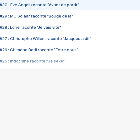
#30 : Eve Angeli raconte "Avant de partir"
#29 : MC Solaar raconte "Bouge de là"
28 : Lorie raconte "Je vais vite"
#27 : Christophe Willem raconte "Jacques a dit"
#26 : Chimène Badi raconte "Entre nous"
#25 : Indochine raconte "3e sexe"
#24 : Zaho raconte "C'est chelou"
#23 : Patrick Bruel raconte "Au café des délices"
#22 : Kyo raconte "Le chemin"
#21 : Nolwenn Leroy raconte "Cassé"
#20 : Patrick Hernandez raconte "Born to be alive"
#19 : Lorie raconte "Près de moi"
#18 : Michael Jones raconte "A nos actes manqués" (avec Jean-Jacque