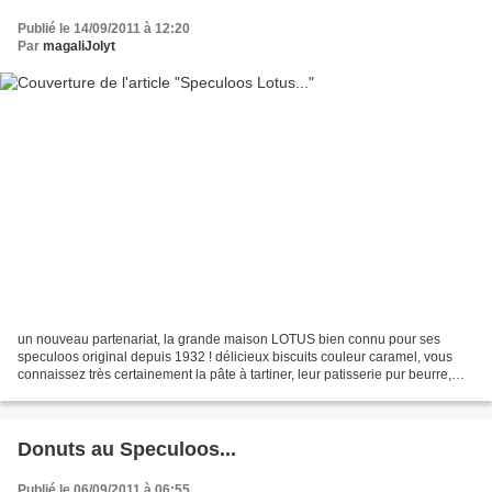
Publié le 14/09/2011 à 12:20
Par
magaliJolyt
un nouveau partenariat, la grande maison LOTUS bien connu pour ses
speculoos original depuis 1932 ! délicieux biscuits couleur caramel, vous
connaissez très certainement la pâte à tartiner, leur patisserie pur beurre,
galettes, gaufres... j'ai eu le plaisir...
Donuts au Speculoos...
Publié le 06/09/2011 à 06:55