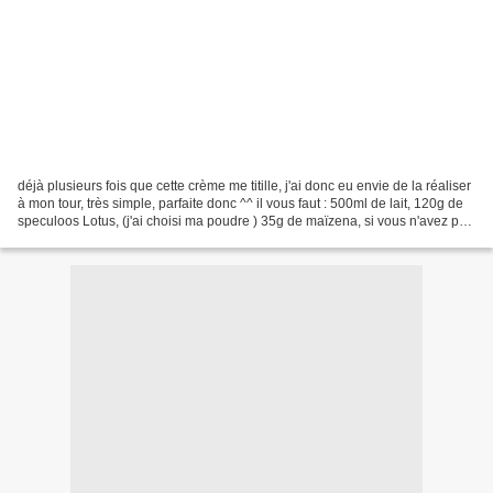
déjà plusieurs fois que cette crème me titille, j'ai donc eu envie de la réaliser
à mon tour, très simple, parfaite donc ^^ il vous faut : 500ml de lait, 120g de
speculoos Lotus, (j'ai choisi ma poudre ) 35g de maïzena, si vous n'avez pas
de speculoos...