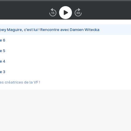
bey Maguire, c'est lui ! Rencontre avec Damien Witecka
e 6
e 5
e 4
e 3
s créatrices de la VF !
e 2
e 1
e Mektoub My Love arrive enfin ! Rencontre avec Shaïn Boumedine et Sal
i : après Toni en famille