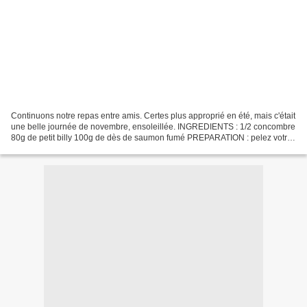
Continuons notre repas entre amis. Certes plus approprié en été, mais c'était
une belle journée de novembre, ensoleillée. INGREDIENTS : 1/2 concombre
80g de petit billy 100g de dès de saumon fumé PREPARATION : pelez votre
concombre passez-le à la mandoline...