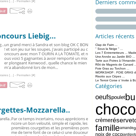
Derniers comme
aires [
…
]
- Permalien [
#
]
cours Liebig...
Articles récents
un grand merci à Sandra et son blog OK C BON
Clap de Faim ...
! et son jeu sur les soupes, j'avais participé au c
" Sous la Neige " ...
oncours avec mon T OURIN A LA TOMATE, et n
Les 7 Entremetteurs ... Made
Une Année au Jardin BIO ...
ous voici 5 gagnantes à avoir remporté un mix
Tarte aux Poires à l'Amandin
er plongeant Kenwood , quelle chance le mien
Rôti de Magrets de Canard ..
m'a abandonné lors de mon...
Foie Gras au Torchon ...
WORKSHOP : FOIE GRAS de 
aires [
…
]
- Permalien [
#
]
Risotto aux Cèpes ...
Le Terroir Corse s' Invite à B
Catégories
bu
oeufs
poulet
choco
gettes-Mozzarella..
Par ce temps incertains, nous apprécions e
réserve
t
crème
ncore un bon velouté, simple et rapide, les
famille
premières courgettes et les premières pom
g
amande
me de terre font de ce celui-ci une douceur
noix de coco
jardipot