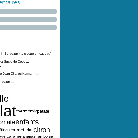
ntaires
 in Bordeaux ( 1 recette en cadeau)
 et Sucre de Coco ...
.
Jean-Charles Karmann ...
ordeaux ...
lle
lat
thermomix
patate
enfants
omate
citron
lait
courgette
âteau
caramel
ananas
framboise
ager