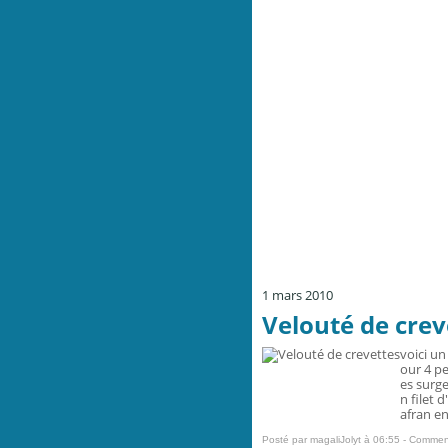
1 mars 2010
Velouté de crev
voici un
our 4 p
es surge
n filet 
afran en
Posté par magaliJolyt à 06:55 -
Comment