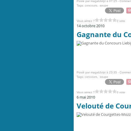
Posté par magaliJolyt à 07:15 -
Comment
Tags:
concours
,
soupe
Vous aimez ?
0 vote
14 octobre 2010
Gagnante du Con
Posté par magaliJolyt à 23:35 -
Comment
Tags:
concours
,
soupe
Vous aimez ?
0 vote
6 mai 2010
Velouté de Cour