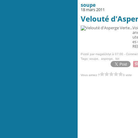
soupe
18 mars 2011
Velouté d'Asper
Voi
and
ute
es 
RED
Posté par magaliJolyt à 07:00 -
Comment
Tags:
soupe
,
asperge
,
kiri
Vous aimez ?
0 vote