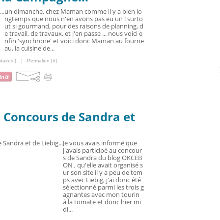
un dimanche, chez Maman comme il y a bien lo
ngtemps que nous n'en avons pas eu un ! surto
ut si gourmand, pour des raisons de planning, d
e travail, de travaux, et j'en passe ... nous voici e
nfin 'synchrone' et voici donc Maman au fourne
au, la cuisine de...
aires [
…
]
- Permalien [
#
]
n
Concours de Sandra et
Je vous avais informé que
j'avais participé au concour
s de Sandra du blog OKCEB
ON , qu'elle avait organisé s
ur son site il y a peu de tem
ps avec Liebig, j'ai donc été
sélectionné parmi les trois g
agnantes avec mon tourin
à la tomate et donc hier mi
di...