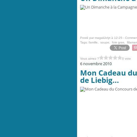
Posté par magaliJolyt à 12:25 -
Comment
Tags:
famille
,
soupe
,
foie gras
,
Mama
Vous aimez ?
0 vote
6 novembre 2010
Mon Cadeau du 
de Liebig...