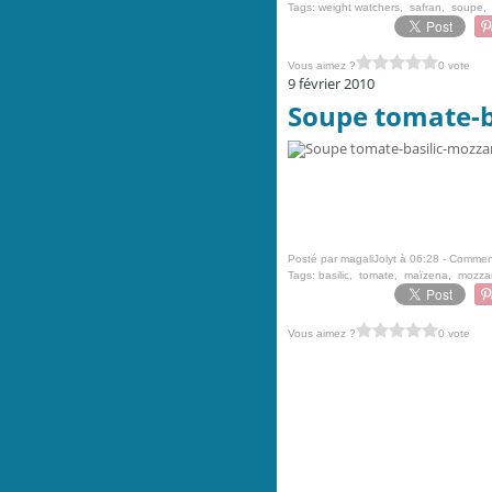
Tags:
weight watchers
,
safran
,
soupe
Vous aimez ?
0 vote
9 février 2010
Soupe tomate-b
Posté par magaliJolyt à 06:28 -
Comment
Tags:
basilic
,
tomate
,
maïzena
,
mozzar
Vous aimez ?
0 vote