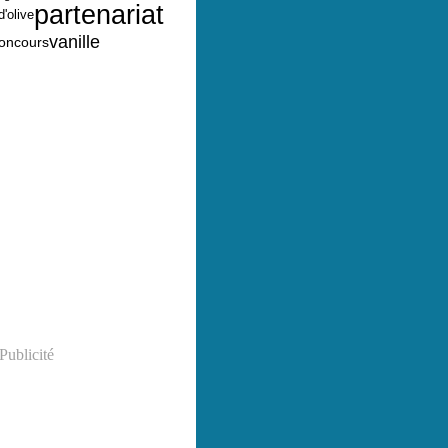
partenariat
d'olive
vanille
oncours
Publicité