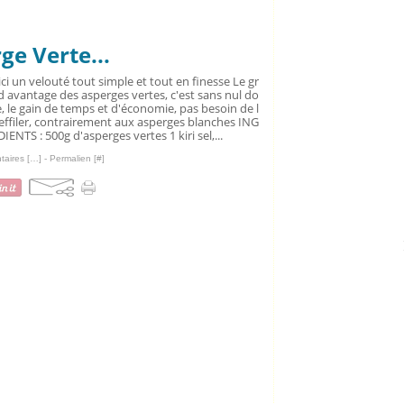
ge Verte...
ci un velouté tout simple et tout en finesse Le gr
 avantage des asperges vertes, c'est sans nul do
, le gain de temps et d'économie, pas besoin de l
effiler, contrairement aux asperges blanches ING
IENTS : 500g d'asperges vertes 1 kiri sel,...
aires [
…
]
- Permalien [
#
]