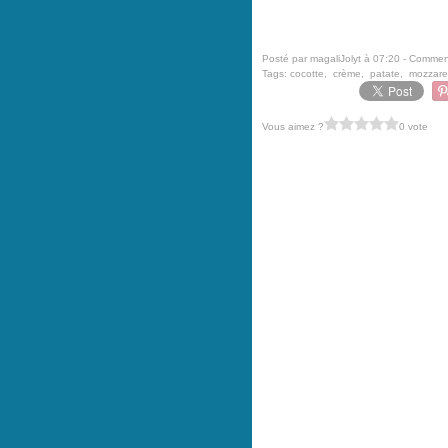
Posté par magaliJolyt à 07:20 -
Comment
Tags:
cocotte
,
crème
,
patate
,
mozzare
Vous aimez ?
0 vote