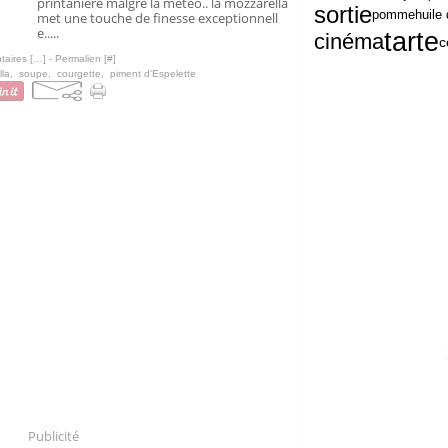
printanière malgré la météo.. la mozzarella
sortie
pomme
huile 
met une touche de finesse exceptionnell
e.....
tarte
cinéma
c
aires [
…
]
- Permalien [
#
]
lla
,
soupe
,
courgette
,
piment d'Espelette
Publicité