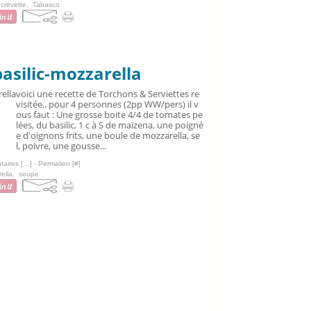
,
crevette
,
Tabasco
asilic-mozzarella
voici une recette de Torchons & Serviettes re
visitée.. pour 4 personnes (2pp WW/pers) il v
ous faut : Une grosse boite 4/4 de tomates pe
lées, du basilic, 1 c à S de maïzena, une poigné
e d'oignons frits, une boule de mozzarella, se
l, poivre, une gousse...
aires [
…
]
- Permalien [
#
]
ella
,
soupe