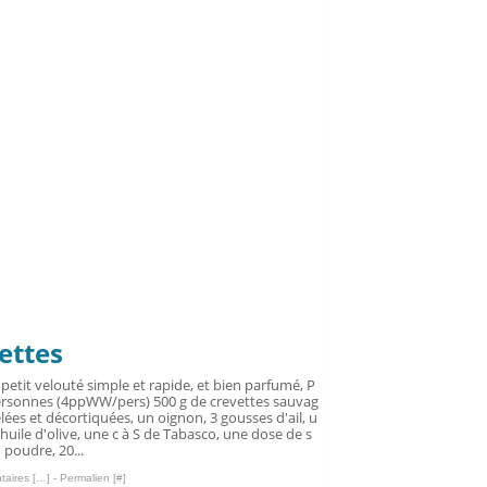
ettes
 petit velouté simple et rapide, et bien parfumé, P
ersonnes (4ppWW/pers) 500 g de crevettes sauvag
lées et décortiquées, un oignon, 3 gousses d'ail, u
d'huile d'olive, une c à S de Tabasco, une dose de s
 poudre, 20...
aires [
…
]
- Permalien [
#
]