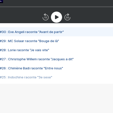
#30 : Eve Angeli raconte "Avant de partir"
#29 : MC Solaar raconte "Bouge de là"
28 : Lorie raconte "Je vais vite"
#27 : Christophe Willem raconte "Jacques a dit"
#26 : Chimène Badi raconte "Entre nous"
#25 : Indochine raconte "3e sexe"
#24 : Zaho raconte "C'est chelou"
#23 : Patrick Bruel raconte "Au café des délices"
#22 : Kyo raconte "Le chemin"