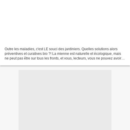
Outre les maladies, c'est LE souci des jardiniers. Quelles solutions alors
préventives et curatives bio ?! La mienne est naturelle et écologique, mais
ne peut pas être sur tous les fronts, et vous, lecteurs, vous ne pouvez avoir la
même. Ma poule domestiquée,...