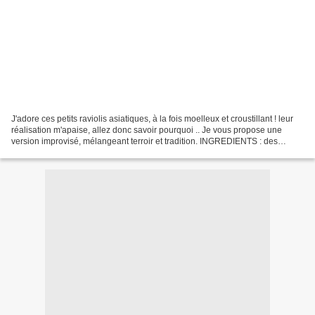
J'adore ces petits raviolis asiatiques, à la fois moelleux et croustillant ! leur
réalisation m'apaise, allez donc savoir pourquoi .. Je vous propose une
version improvisé, mélangeant terroir et tradition. INGREDIENTS : des
feuilles de raviolis faites...