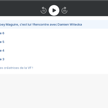
bey Maguire, c'est lui ! Rencontre avec Damien Witecka
e 6
e 5
e 4
e 3
s créatrices de la VF !
e 2
e 1
e Mektoub My Love arrive enfin ! Rencontre avec Shaïn Boumedine et Sal
i : après Toni en famille