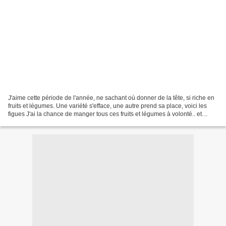
J'aime cette période de l'année, ne sachant où donner de la tête, si riche en
fruits et légumes. Une variété s'efface, une autre prend sa place, voici les
figues J'ai la chance de manger tous ces fruits et légumes à volonté.. et
d'une si belle qualité...