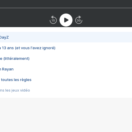
 DayZ
 a 13 ans (et vous l'avez ignoré)
e (littéralement)
im Rayan
 toutes les règles
s les jeux vidéo
us choquant de Rockstar ? - Le scandale BULLY
e plus moche de Steam
du RÊVE tourne au CAUCHEMAR