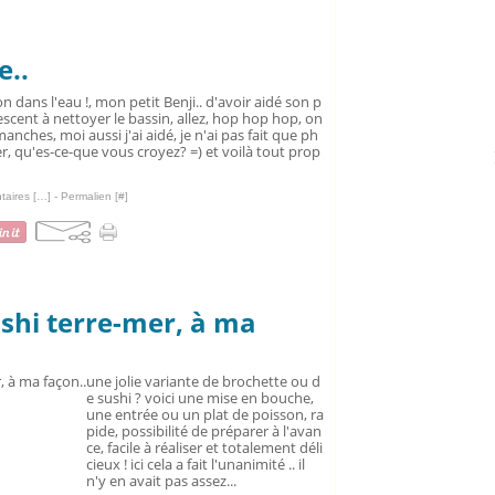
..
on dans l'eau !, mon petit Benji.. d'avoir aidé son p
escent à nettoyer le bassin, allez, hop hop hop, on
manches, moi aussi j'ai aidé, je n'ai pas fait que ph
r, qu'es-ce-que vous croyez? =) et voilà tout prop
aires [
…
]
- Permalien [
#
]
shi terre-mer, à ma
une jolie variante de brochette ou d
e sushi ? voici une mise en bouche,
une entrée ou un plat de poisson, ra
pide, possibilité de préparer à l'avan
ce, facile à réaliser et totalement déli
cieux ! ici cela a fait l'unanimité .. il
n'y en avait pas assez...