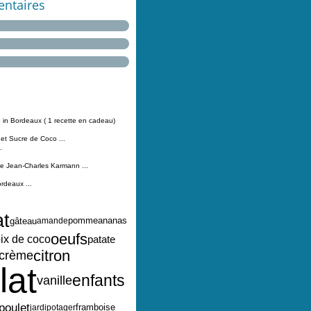
ntaires
 in Bordeaux ( 1 recette en cadeau)
 et Sucre de Coco ...
.
Jean-Charles Karmann ...
ordeaux ...
at
pomme
ananas
gâteau
amande
oeufs
ix de coco
patate
citron
crème
lat
enfants
vanille
poulet
framboise
jardipotager