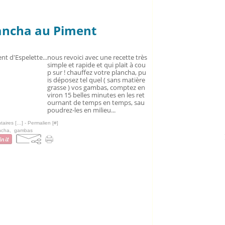
ancha au Piment
nous revoici avec une recette très
simple et rapide et qui plait à cou
p sur ! chauffez votre plancha, pu
is déposez tel quel ( sans matière
grasse ) vos gambas, comptez en
viron 15 belles minutes en les ret
ournant de temps en temps, sau
poudrez-les en milieu...
aires [
…
]
- Permalien [
#
]
ncha
,
gambas