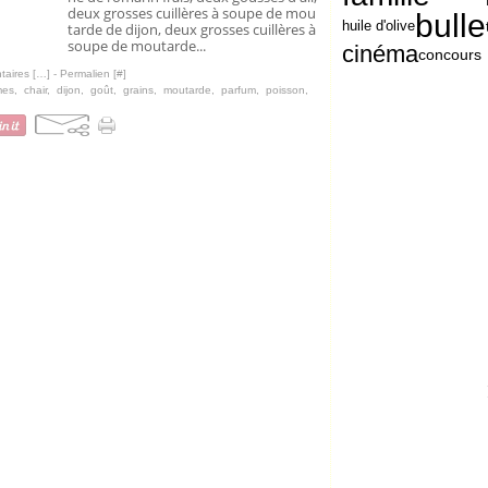
deux grosses cuillères à soupe de mou
bulle
huile d'olive
tarde de dijon, deux grosses cuillères à
soupe de moutarde...
cinéma
concours
aires [
…
]
- Permalien [
#
]
mes
,
chair
,
dijon
,
goût
,
grains
,
moutarde
,
parfum
,
poisson
,