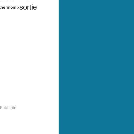
sortie
thermomix
Publicité