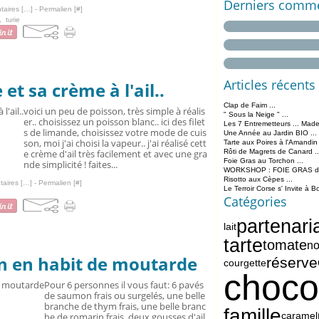
Derniers comme
aires [
…
]
- Permalien [
#
]
,
turie
Articles récents
 et sa crème à l'ail..
Clap de Faim ...
voici un peu de poisson, très simple à réalis
" Sous la Neige " ...
er.. choisissez un poisson blanc.. ici des filet
Les 7 Entremetteurs ... Made
s de limande, choisissez votre mode de cuis
Une Année au Jardin BIO ...
son, moi j'ai choisi la vapeur.. j'ai réalisé cett
Tarte aux Poires à l'Amandin
e crème d'ail très facilement et avec une gra
Rôti de Magrets de Canard ..
Foie Gras au Torchon ...
nde simplicité ! faites...
WORKSHOP : FOIE GRAS de 
Risotto aux Cèpes ...
aires [
…
]
- Permalien [
#
]
Le Terroir Corse s' Invite à B
Catégories
partenari
lait
tarte
tomate
no
 en habit de moutarde
réserve
courgette
choco
Pour 6 personnes il vous faut: 6 pavés
de saumon frais ou surgelés, une belle
branche de thym frais, une belle branc
famille
caramel
he de romarin frais, deux gousses d'ail,