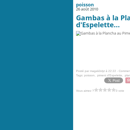
poisson
26 août 2010
Gambas à la Pl
d'Espelette...
Posté par magaliJolyt à 22:22 -
Comment
Tags:
poisson
,
piment d'Espelette
,
pla
Vous aimez ?
0 vote