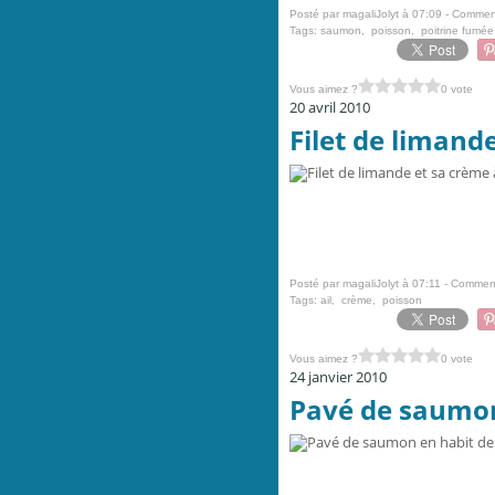
Posté par magaliJolyt à 07:09 -
Comment
Tags:
saumon
,
poisson
,
poitrine fumée
Vous aimez ?
0 vote
20 avril 2010
Filet de limande
Posté par magaliJolyt à 07:11 -
Comment
Tags:
ail
,
crème
,
poisson
Vous aimez ?
0 vote
24 janvier 2010
Pavé de saumon