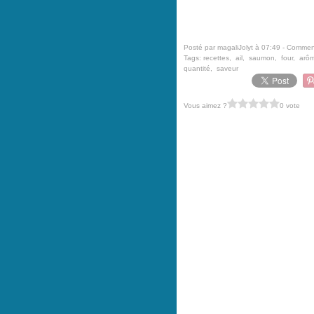
Posté par magaliJolyt à 07:49 -
Comment
Tags:
recettes
,
ail
,
saumon
,
four
,
arô
quantité
,
saveur
Vous aimez ?
0 vote