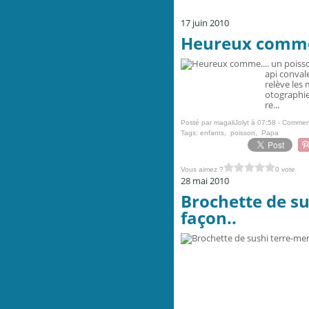
17 juin 2010
Heureux comme
.. un poiss
api conval
relève les 
otographie
re...
Posté par magaliJolyt à 07:58 -
Comment
Tags:
enfants
,
poisson
,
Papa
Vous aimez ?
0 vote
28 mai 2010
Brochette de su
façon..