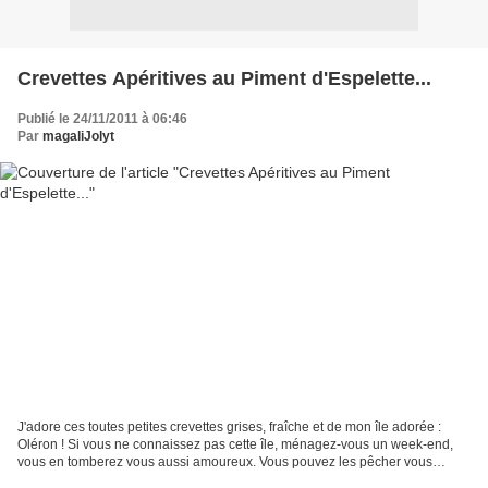
Crevettes Apéritives au Piment d'Espelette...
Publié le 24/11/2011 à 06:46
Par
magaliJolyt
J'adore ces toutes petites crevettes grises, fraîche et de mon île adorée :
Oléron ! Si vous ne connaissez pas cette île, ménagez-vous un week-end,
vous en tomberez vous aussi amoureux. Vous pouvez les pêcher vous
même sur place ^^ un bonheur. Une jeune...