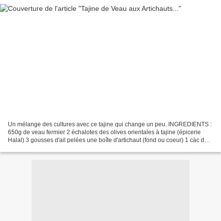
Un mélange des cultures avec ce tajine qui change un peu. INGREDIENTS :
650g de veau fermier 2 échalotes des olives orientales à tajine (épicerie
Halal) 3 gousses d'ail pelées une boîte d'artichaut (fond ou coeur) 1 càc de
piment d'Espelette sel un cube...