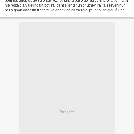
pour les adeptes de salé-sucré... j'ai pris la base de ma confiture là , en fait il
me restait la valeur d'un pot, j'ai pensé tenter un chutney, j'ai fais revenir un
bel oignon dans un filet d'huile dans une casserole, j'ai ensuite ajouté une
jolie c...
Publicité