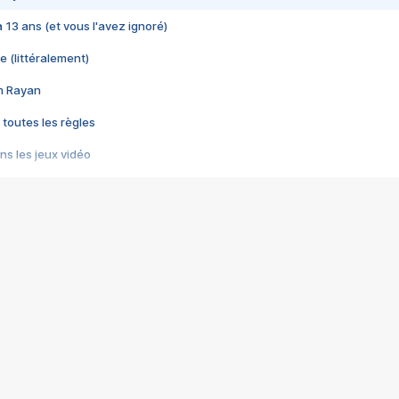
 a 13 ans (et vous l'avez ignoré)
e (littéralement)
im Rayan
 toutes les règles
s les jeux vidéo
us choquant de Rockstar ? - Le scandale BULLY
e plus moche de Steam
du RÊVE tourne au CAUCHEMAR
pendant 8 heures
it… à tort
umiliés par un jeu vidéo
ire - Final Fantasy 8