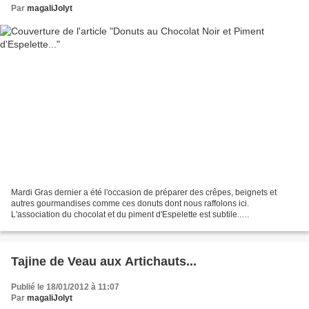
Par
magaliJolyt
Mardi Gras dernier a été l'occasion de préparer des crêpes, beignets et
autres gourmandises comme ces donuts dont nous raffolons ici.
L'association du chocolat et du piment d'Espelette est subtile..
INGREDIENTS : 130g de maïzena 50g de farine 3 oeufs...
Tajine de Veau aux Artichauts...
Publié le 18/01/2012 à 11:07
Par
magaliJolyt