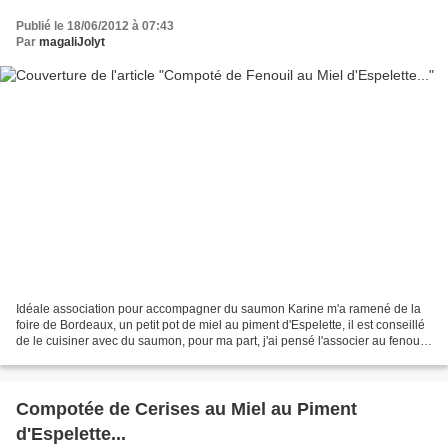
Publié le 18/06/2012 à 07:43
Par
magaliJolyt
Idéale association pour accompagner du saumon Karine m'a ramené de la
foire de Bordeaux, un petit pot de miel au piment d'Espelette, il est conseillé
de le cuisiner avec du saumon, pour ma part, j'ai pensé l'associer au fenouil
qui lui, s'accorde parfaitement...
Compotée de Cerises au Miel au Piment
d'Espelette...