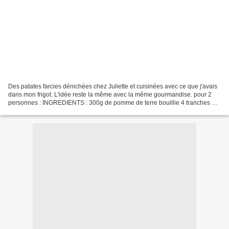
Des patates farcies dénichées chez Juliette et cuisinées avec ce que j'avais
dans mon frigot. L'idée reste la même avec la même gourmandise. pour 2
personnes : INGREDIENTS : 300g de pomme de terre bouillie 4 tranches de
chiffonnade de jambon de Bayonne...