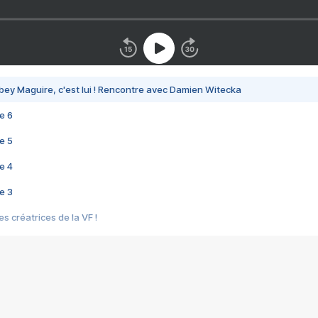
bey Maguire, c'est lui ! Rencontre avec Damien Witecka
e 6
e 5
e 4
e 3
s créatrices de la VF !
e 2
e 1
e Mektoub My Love arrive enfin ! Rencontre avec Shaïn Boumedine et Sal