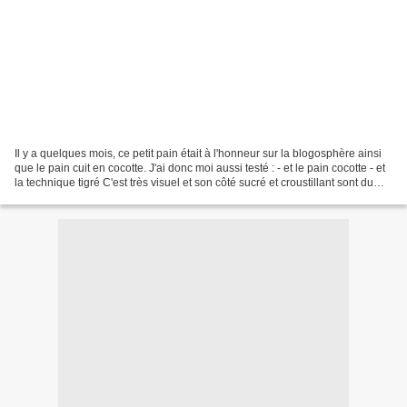
Il y a quelques mois, ce petit pain était à l'honneur sur la blogosphère ainsi
que le pain cuit en cocotte. J'ai donc moi aussi testé : - et le pain cocotte - et
la technique tigré C'est très visuel et son côté sucré et croustillant sont du
plus bel effet...