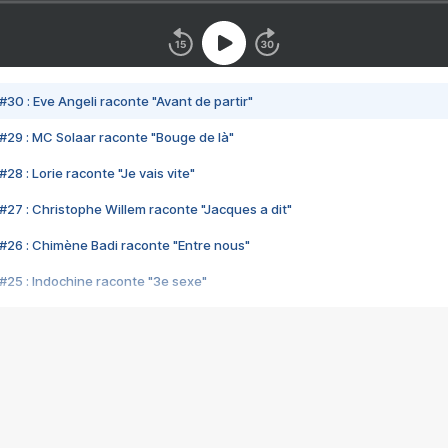
#30 : Eve Angeli raconte "Avant de partir"
#29 : MC Solaar raconte "Bouge de là"
28 : Lorie raconte "Je vais vite"
#27 : Christophe Willem raconte "Jacques a dit"
#26 : Chimène Badi raconte "Entre nous"
#25 : Indochine raconte "3e sexe"
#24 : Zaho raconte "C'est chelou"
#23 : Patrick Bruel raconte "Au café des délices"
#22 : Kyo raconte "Le chemin"
#21 : Nolwenn Leroy raconte "Cassé"