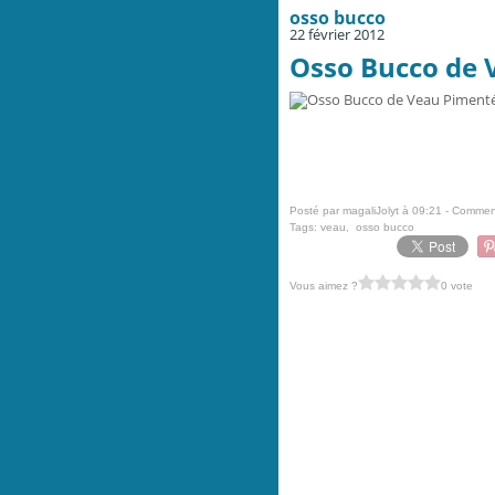
osso bucco
22 février 2012
Osso Bucco de 
Posté par magaliJolyt à 09:21 -
Comment
Tags:
veau
,
osso bucco
Vous aimez ?
0 vote