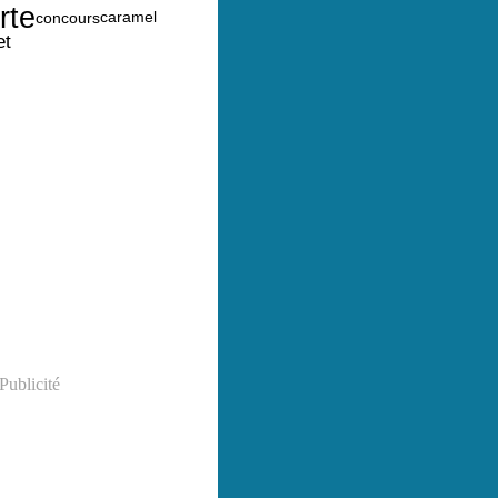
rte
caramel
concours
et
Publicité