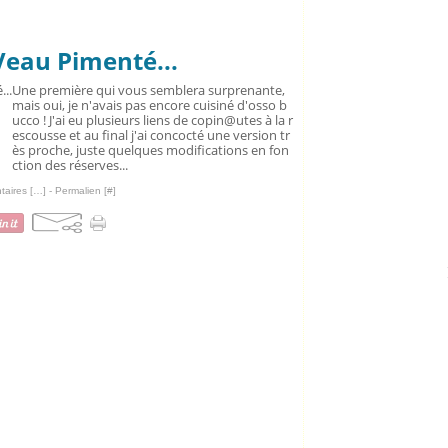
Veau Pimenté...
Une première qui vous semblera surprenante,
mais oui, je n'avais pas encore cuisiné d'osso b
ucco ! J'ai eu plusieurs liens de copin@utes à la r
escousse et au final j'ai concocté une version tr
ès proche, juste quelques modifications en fon
ction des réserves...
aires [
…
]
- Permalien [
#
]