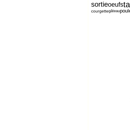
ta
sortie
oeufs
poul
courgette
gâteau