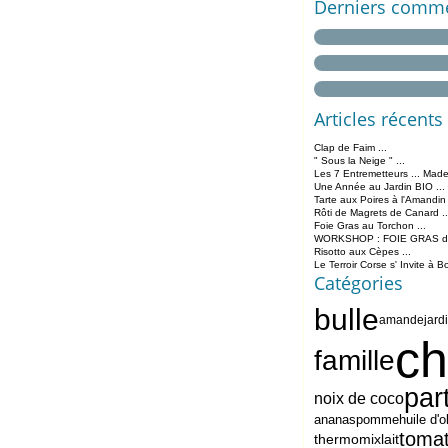
Derniers comme
Articles récents
Clap de Faim ...
" Sous la Neige " ...
Les 7 Entremetteurs ... Made
Une Année au Jardin BIO ...
Tarte aux Poires à l'Amandin
Rôti de Magrets de Canard ..
Foie Gras au Torchon ...
WORKSHOP : FOIE GRAS de 
Risotto aux Cèpes ...
Le Terroir Corse s' Invite à B
Catégories
bulle
amande
jard
ch
famille
par
noix de coco
ananas
pomme
huile d'o
toma
thermomix
lait