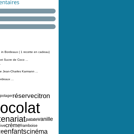
ntaires
 in Bordeaux ( 1 recette en cadeau)
 et Sucre de Coco ...
.
Jean-Charles Karmann ...
ordeaux ...
citron
réserve
ipotager
ocolat
tenariat
vanille
patate
crème
live
framboise
enfants
cinéma
te