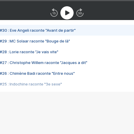
#30 : Eve Angeli raconte "Avant de partir"
#29 : MC Solaar raconte "Bouge de là"
28 : Lorie raconte "Je vais vite"
#27 : Christophe Willem raconte "Jacques a dit"
#26 : Chimène Badi raconte "Entre nous"
#25 : Indochine raconte "3e sexe"
#24 : Zaho raconte "C'est chelou"
#23 : Patrick Bruel raconte "Au café des délices"
#22 : Kyo raconte "Le chemin"
#21 : Nolwenn Leroy raconte "Cassé"