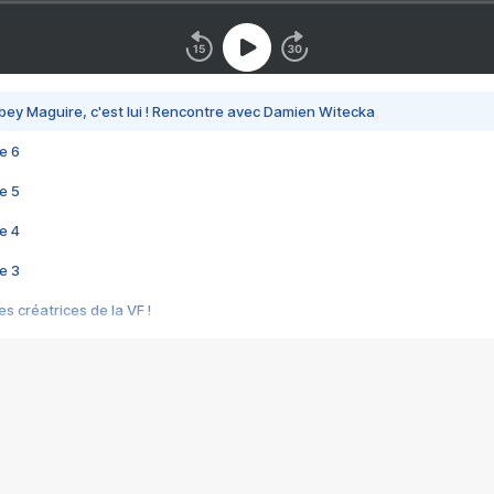
bey Maguire, c'est lui ! Rencontre avec Damien Witecka
e 6
e 5
e 4
e 3
s créatrices de la VF !
e 2
e 1
e Mektoub My Love arrive enfin ! Rencontre avec Shaïn Boumedine et Sal
i : après Toni en famille