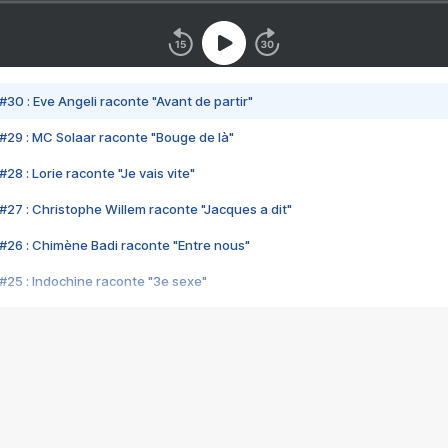
#30 : Eve Angeli raconte "Avant de partir"
#29 : MC Solaar raconte "Bouge de là"
28 : Lorie raconte "Je vais vite"
#27 : Christophe Willem raconte "Jacques a dit"
#26 : Chimène Badi raconte "Entre nous"
#25 : Indochine raconte "3e sexe"
#24 : Zaho raconte "C'est chelou"
#23 : Patrick Bruel raconte "Au café des délices"
#22 : Kyo raconte "Le chemin"
#21 : Nolwenn Leroy raconte "Cassé"