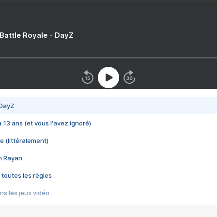
 Battle Royale - DayZ
 DayZ
 a 13 ans (et vous l'avez ignoré)
e (littéralement)
im Rayan
 toutes les règles
s les jeux vidéo
us choquant de Rockstar ? - Le scandale BULLY