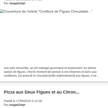
Par
magaliJolyt
une jolie rencontre, un joli mariage gourmand et surprenant ! en pleine
saison de figues, c'est le moment de penser à vos réserves et donc aux
confitures, j'ai associé le chocolat (enfin indirectement) aux figues, il ne
dénature pas la qualité gustative...
Pizza aux Deux Figues et au Citron...
Publié le 17/09/2010 à 12:28
Par
magaliJolyt