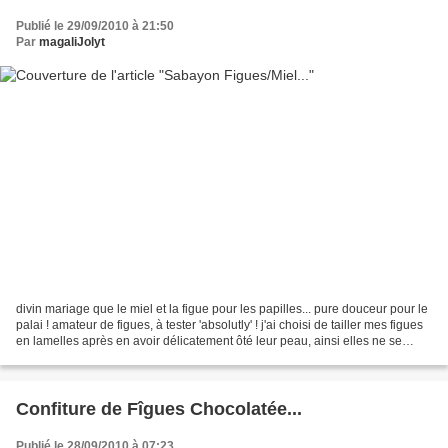
Publié le 29/09/2010 à 21:50
Par
magaliJolyt
divin mariage que le miel et la figue pour les papilles... pure douceur pour le
palai ! amateur de figues, à tester 'absolutly' ! j'ai choisi de tailler mes figues
en lamelles après en avoir délicatement ôté leur peau, ainsi elles ne se
mâchent pas lors...
Confiture de Fîgues Chocolatée...
Publié le 28/09/2010 à 07:23