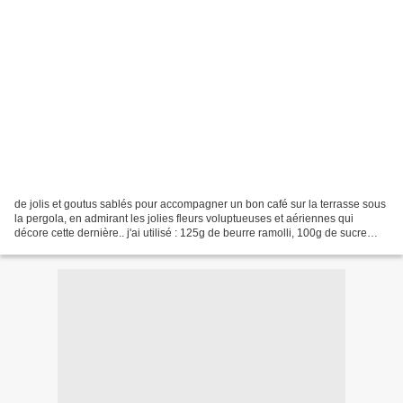
de jolis et goutus sablés pour accompagner un bon café sur la terrasse sous
la pergola, en admirant les jolies fleurs voluptueuses et aériennes qui
décore cette dernière.. j'ai utilisé : 125g de beurre ramolli, 100g de sucre
roux, 340g de farine, 190g...