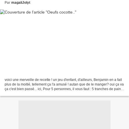
Par
magaliJolyt
voici une merveille de recette ! un jeu d'enfant, d'ailleurs, Benjamin en a fait
plus de la moitié, tellement ça l'a amusé ! autan que de le manger? oui ça va
ça c'est bien passé... ici, Pour 5 personnes, il vous faut : 5 tranches de pain
de mie, (sans...