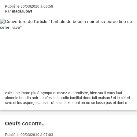
Publié le 30/03/2010 à 06:58
Par
magaliJolyt
voici une impro plutôt sympa et assez vite réalisée, bien sur il vous faut
aimer le boudin noir.. ici c'est le boudin familial donc fait maison ! et le cèleri
rave et les asperges aussi.. c'est un luxe dont on ne se lasse pas et dont on
est énormément...
Oeufs cocotte..
Publié le 09/03/2010 à 07:03