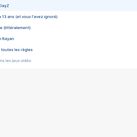
 DayZ
 a 13 ans (et vous l'avez ignoré)
e (littéralement)
im Rayan
 toutes les règles
s les jeux vidéo
us choquant de Rockstar ? - Le scandale BULLY
e plus moche de Steam
du RÊVE tourne au CAUCHEMAR
pendant 8 heures
it… à tort
umiliés par un jeu vidéo