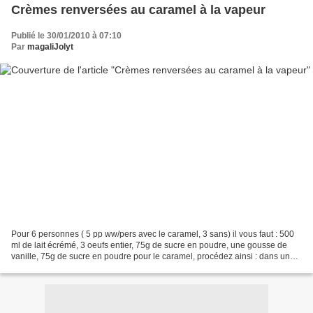
Crèmes renversées au caramel à la vapeur
Publié le 30/01/2010 à 07:10
Par
magaliJolyt
Pour 6 personnes ( 5 pp ww/pers avec le caramel, 3 sans) il vous faut : 500
ml de lait écrémé, 3 oeufs entier, 75g de sucre en poudre, une gousse de
vanille, 75g de sucre en poudre pour le caramel, procédez ainsi : dans une
petite casserole en inox, faites...