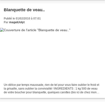
Blanquette de veau..
Publié le 01/02/2010 à 07:01
Par
magaliJolyt
Un délice par temps maussade, rien de tel pour vous faire oublier le froid et
la grisaille, sans oublier la convivialité ! INGREDIENTS : 1 kg 500 de veau
de votre boucher pour blanquette, quelques carottes (bio ici de chez mon
Papa), 2 jolis blancs de...