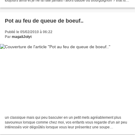
toujours ainsi et je ne la rate jamais ! alors daube ou bourguignon ? that is
The question? ce que je sais c'est qu'elle...
Pot au feu de queue de boeuf..
Publié le 05/02/2010 à 06:22
Par
magaliJolyt
un classique mais qui peu basculer en un petit mets agréablement plus
savoureux lorsque comme chez moi, vos enfants vous regarde d'un air peu
intéressés voir dégoûtés lorsque vous leur présentez une soupe
quelconque, même si vous y mettez tout votre amour...