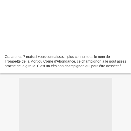
Cratarellus ? mais si vous connaissez ! plus connu sous le nom de
Trompette de la Mort ou Corne d'Abondance, ce champignon à le goût assez
proche de la girolle, C'est un très bon champignon qui peut être desséché
c'est ici le cas dans cette recette, il...