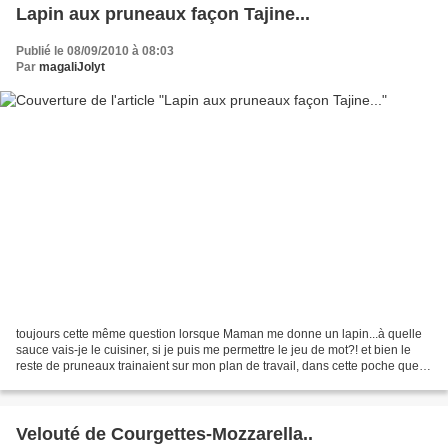
Lapin aux pruneaux façon Tajine...
Publié le 08/09/2010 à 08:03
Par
magaliJolyt
toujours cette même question lorsque Maman me donne un lapin...à quelle
sauce vais-je le cuisiner, si je puis me permettre le jeu de mot?! et bien le
reste de pruneaux trainaient sur mon plan de travail, dans cette poche que je
déplace d'un bout à l'autre,...
Velouté de Courgettes-Mozzarella..