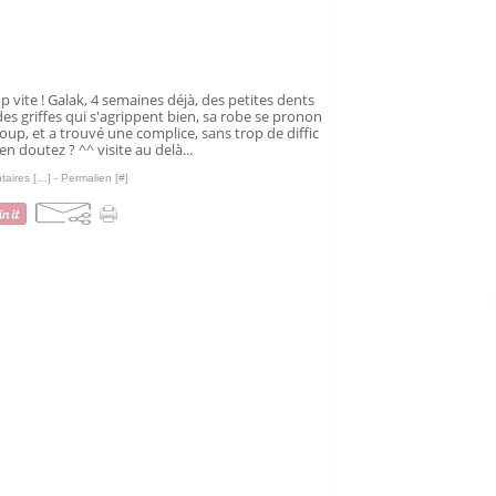
. trop vite ! Galak, 4 semaines déjà, des petites dents
des griffes qui s'agrippent bien, sa robe se pronon
coup, et a trouvé une complice, sans trop de diffic
en doutez ? ^^ visite au delà...
aires [
…
]
- Permalien [
#
]