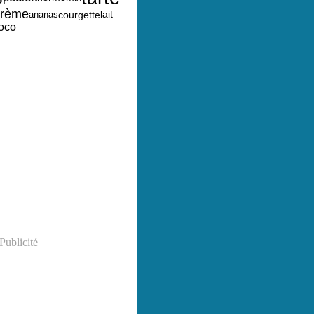
crème
lait
ananas
courgette
coco
Publicité