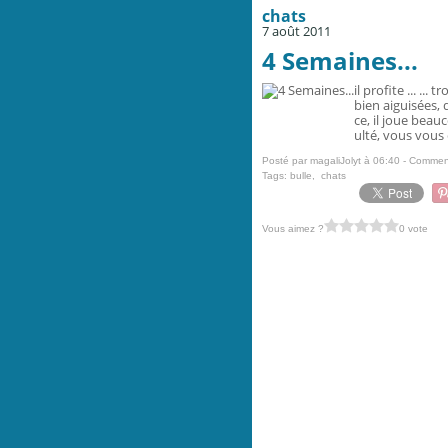
chats
7 août 2011
4 Semaines...
il profite ... ..
bien aiguisées, 
ce, il joue beau
ulté, vous vous 
Posté par magaliJolyt à 06:40 -
Comment
Tags:
bulle
,
chats
Vous aimez ?
0 vote