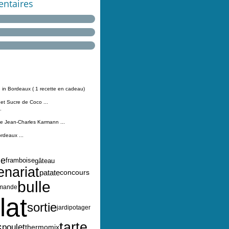
ntaires
 in Bordeaux ( 1 recette en cadeau)
 et Sucre de Coco ...
.
Jean-Charles Karmann ...
ordeaux ...
le
framboise
gâteau
enariat
patate
concours
bulle
mande
lat
sortie
jardipotager
tarte
s
poulet
thermomix