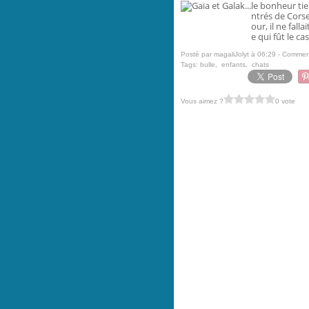
le bonheur tien
ntrés de Corse
our, il ne fall
e qui fût le cas
Posté par magaliJolyt à 06:29 -
Comment
Tags:
bulle
,
enfants
,
chats
Vous aimez ?
0 vote