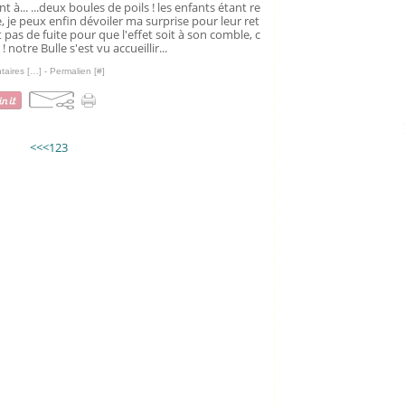
t à... ...deux boules de poils ! les enfants étant re
, je peux enfin dévoiler ma surprise pour leur ret
ait pas de fuite pour que l'effet soit à son comble, c
 ! notre Bulle s'est vu accueillir...
aires [
…
]
- Permalien [
#
]
<<
<
1
2
3