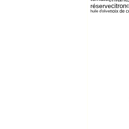
citron
réserve
noix de 
huile d'olive