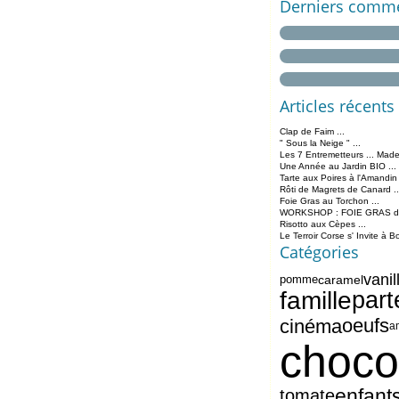
Derniers comme
Articles récents
Clap de Faim ...
" Sous la Neige " ...
Les 7 Entremetteurs ... Made
Une Année au Jardin BIO ...
Tarte aux Poires à l'Amandin
Rôti de Magrets de Canard ..
Foie Gras au Torchon ...
WORKSHOP : FOIE GRAS de 
Risotto aux Cèpes ...
Le Terroir Corse s' Invite à B
Catégories
vanil
caramel
pomme
famille
part
oeufs
cinéma
a
choco
enfant
tomate