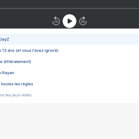
 DayZ
 a 13 ans (et vous l'avez ignoré)
e (littéralement)
im Rayan
 toutes les règles
s les jeux vidéo
us choquant de Rockstar ? - Le scandale BULLY
e plus moche de Steam
du RÊVE tourne au CAUCHEMAR