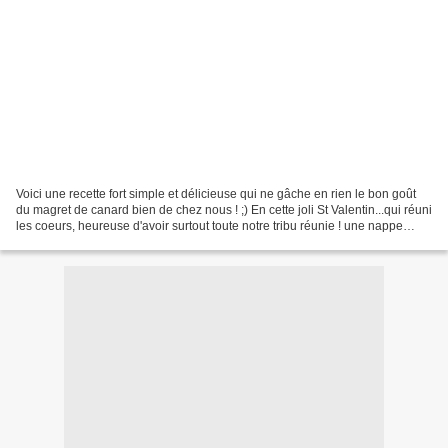
Voici une recette fort simple et délicieuse qui ne gâche en rien le bon goût
du magret de canard bien de chez nous ! ;) En cette joli St Valentin...qui réuni
les coeurs, heureuse d'avoir surtout toute notre tribu réunie ! une nappe
rouge, de petits centre...