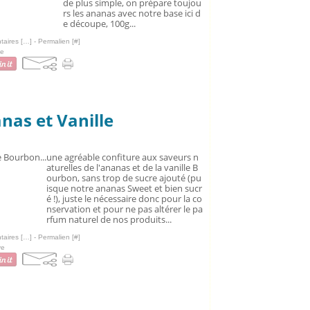
de plus simple, on prépare toujou
rs les ananas avec notre base ici d
e découpe, 100g...
aires [
…
]
- Permalien [
#
]
e
nas et Vanille
une agréable confiture aux saveurs n
aturelles de l'ananas et de la vanille B
ourbon, sans trop de sucre ajouté (pu
isque notre ananas Sweet et bien sucr
é !), juste le nécessaire donc pour la co
nservation et pour ne pas altérer le pa
rfum naturel de nos produits...
aires [
…
]
- Permalien [
#
]
ve