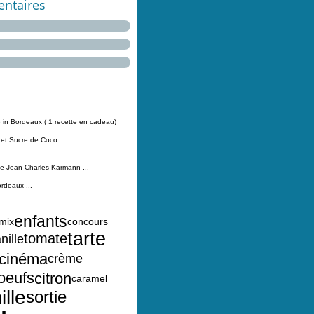
ntaires
 in Bordeaux ( 1 recette en cadeau)
 et Sucre de Coco ...
.
Jean-Charles Karmann ...
ordeaux ...
enfants
mix
concours
tarte
tomate
nille
cinéma
crème
oeufs
citron
caramel
ille
sortie