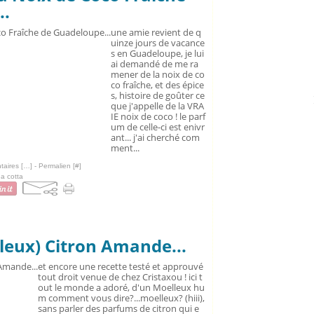
..
une amie revient de q
uinze jours de vacance
s en Guadeloupe, je lui
ai demandé de me ra
mener de la noix de co
co fraîche, et des épice
s, histoire de goûter ce
que j'appelle de la VRA
IE noix de coco ! le parf
um de celle-ci est enivr
ant... j'ai cherché com
ment...
aires [
…
]
- Permalien [
#
]
a cotta
leux) Citron Amande...
et encore une recette testé et approuvé
tout droit venue de chez Cristaxou ! ici t
out le monde a adoré, d'un Moelleux hu
m comment vous dire?...moelleux? (hiii),
sans parler des parfums de citron qui e