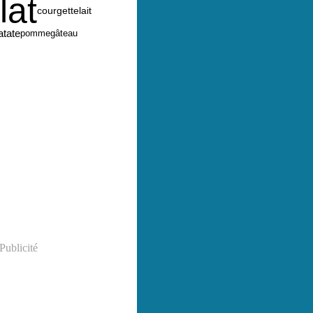
lat
lait
courgette
atate
pomme
gâteau
Publicité