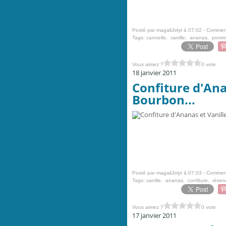
Posté par magaliJolyt à 07:02 -
Comment
Tags:
cannelle
,
vanille
,
ananas
,
pomm
Vous aimez ?
0 vote
18 janvier 2011
Confiture d'Ana
Bourbon...
Posté par magaliJolyt à 07:03 -
Comment
Tags:
vanille
,
ananas
,
confiture
,
réser
Vous aimez ?
0 vote
17 janvier 2011