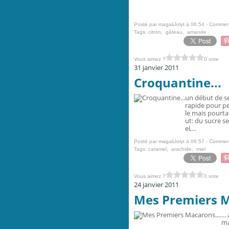
Posté par magaliJolyt à 06:54 -
Comment
Tags:
citron
,
gâteau
,
amande
Vous aimez ?
0 vote
31 janvier 2011
Croquantine...
un début de s
rapide pour pe
le mais pourtan
ut: du sucre s
el,...
Posté par magaliJolyt à 06:57 -
Comment
Tags:
caramel
,
arachide
,
miel
Vous aimez ?
0 vote
24 janvier 2011
Mes Premiers M
..
ma