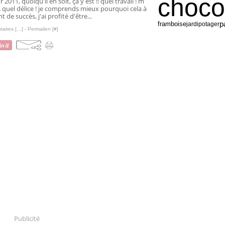
choco
r 2011, quoiqu'il en soit, ça y est !! quel travail ! m
s quel délice ! je comprends mieux pourquoi cela à
nt de succès, j'ai profité d'être...
p
framboise
jardipotager
aires [
…
]
- Permalien [
#
]
Publicité