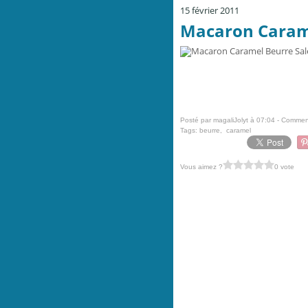
15 février 2011
Macaron Carame
Posté par magaliJolyt à 07:04 -
Comment
Tags:
beurre
,
caramel
Vous aimez ?
0 vote