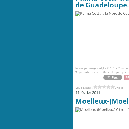
de Guadeloupe.
Posté par magaliJolyt à 07:05 -
Comment
Tags:
noix de coco
,
Guadeloupe
,
pann
Vous aimez ?
0 vote
11 février 2011
Moelleux-(Moel