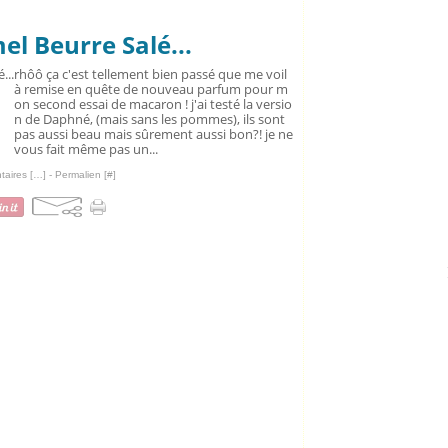
l Beurre Salé...
rhôô ça c'est tellement bien passé que me voil
à remise en quête de nouveau parfum pour m
on second essai de macaron ! j'ai testé la versio
n de Daphné, (mais sans les pommes), ils sont
pas aussi beau mais sûrement aussi bon?! je ne
vous fait même pas un...
aires [
…
]
- Permalien [
#
]