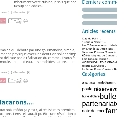
Derniers comme
mbaument votre cuisine, je sais que bea
ucoup son addict...
aires [
…
]
- Permalien [
#
]
Articles récents
Clap de Faim ...
" Sous la Neige " ...
Les 7 Entremetteurs ... Made
Une Année au Jardin BIO ...
emaine qui débute par une gourmandise, simple,
Tarte aux Poires à l'Amandin
rsonne physique avec une dentition solide ! simp
Rôti de Magrets de Canard ..
t délicate par la réalisation du caramel, il vous fa
Foie Gras au Torchon ...
emoule, un peu d'eau, des arachides nature, du mi
WORKSHOP : FOIE GRAS de 
Risotto aux Cèpes ...
Le Terroir Corse s' Invite à B
aires [
…
]
- Permalien [
#
]
Catégories
thermo
ananas
amande
réserve
va
poulet
bulle
huile d'olive
acarons....
partenariat
fam
. aux noix rhôôô ça y est ! j'ai réalisé mes premiers
noix de coco
carons, tiens cela aurait pu être une résolution p