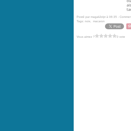
ou
ai
ta
Posté par magaliJolyt à 06:35 -
Comment
Tags:
noix
,
macaron
Vous aimez ?
0 vote