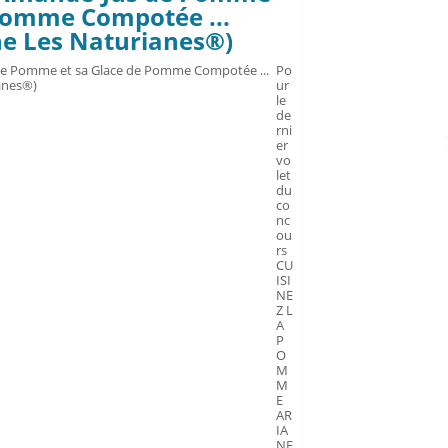
 Pomme Compotée ...
ne Les Naturianes®)
Po
ur
le
de
rni
er
vo
let
du
co
nc
ou
rs
CU
ISI
NE
Z L
A
P
O
M
M
E
AR
IA
NE