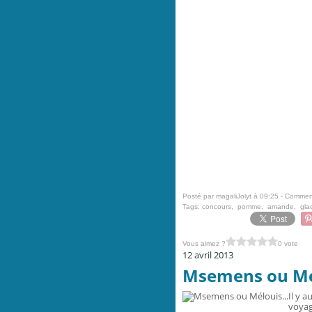
Posté par magaliJolyt à 09:25 -
Comment
Tags:
concours
,
pomme
,
amande
,
gla
Vous aimez ?
0 vote
12 avril 2013
Msemens ou Mél
Il y 
voyag