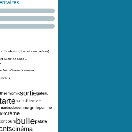
ntaires
 in Bordeaux ( 1 recette en cadeau)
 et Sucre de Coco ...
.
Jean-Charles Karmann ...
ordeaux ...
sortie
thermomix
gâteau
tarte
lait
huile d'olive
o
courgette
pomme
jardipotager
crème
let
bulle
patate
concours
ants
cinéma