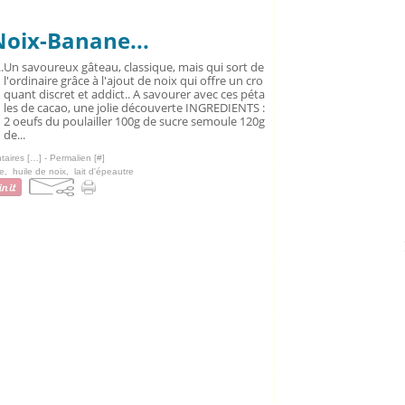
oix-Banane...
Un savoureux gâteau, classique, mais qui sort de
l'ordinaire grâce à l'ajout de noix qui offre un cro
quant discret et addict.. A savourer avec ces péta
les de cacao, une jolie découverte INGREDIENTS :
2 oeufs du poulailler 100g de sucre semoule 120g
de...
aires [
…
]
- Permalien [
#
]
e
,
huile de noix
,
lait d'épeautre