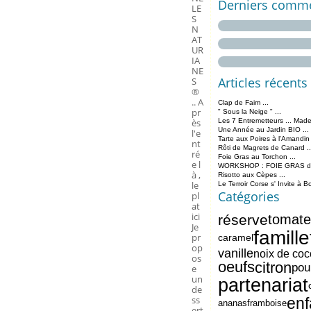
Derniers comme
LE
S
N
AT
UR
IA
NE
Articles récents
S
®
.. A
Clap de Faim ...
pr
" Sous la Neige " ...
ès
Les 7 Entremetteurs ... Made
Une Année au Jardin BIO ...
l'e
Tarte aux Poires à l'Amandin
nt
Rôti de Magrets de Canard ..
ré
Foie Gras au Torchon ...
e l
WORKSHOP : FOIE GRAS de 
à ,
Risotto aux Cèpes ...
le
Le Terroir Corse s' Invite à B
Catégories
pl
at
ici
réserve
tomate
Je
famille
pr
caramel
op
vanille
noix de coc
os
oeufs
citron
pou
e
un
partenariat
de
ss
enf
ananas
framboise
ert