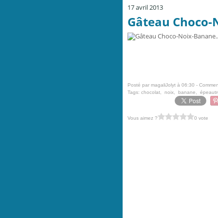
17 avril 2013
Gâteau Choco-N
Posté par magaliJolyt à 06:30 -
Comment
Tags:
chocolat
,
noix
,
banane
,
épeautr
Vous aimez ?
0 vote