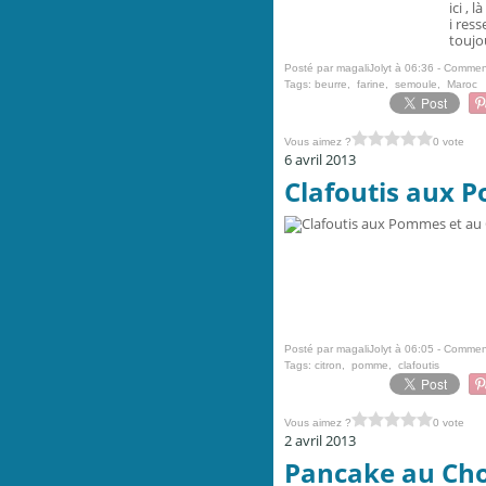
ici , l
i ress
toujou
Posté par magaliJolyt à 06:36 -
Comment
Tags:
beurre
,
farine
,
semoule
,
Maroc
Vous aimez ?
0 vote
6 avril 2013
Clafoutis aux P
Posté par magaliJolyt à 06:05 -
Comment
Tags:
citron
,
pomme
,
clafoutis
Vous aimez ?
0 vote
2 avril 2013
Pancake au Choc