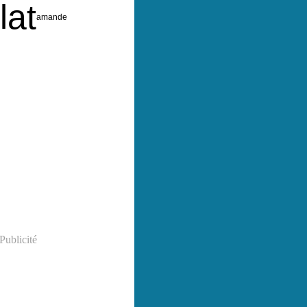
lat
amande
Publicité