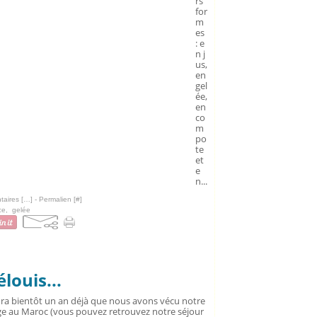
rs
for
m
es
: e
n j
us,
en
gel
ée,
en
co
m
po
te
et
e
n...
aires [
…
]
- Permalien [
#
]
ce
,
gelée
ouis...
aura bientôt un an déjà que nous avons vécu notre
e au Maroc (vous pouvez retrouvez notre séjour