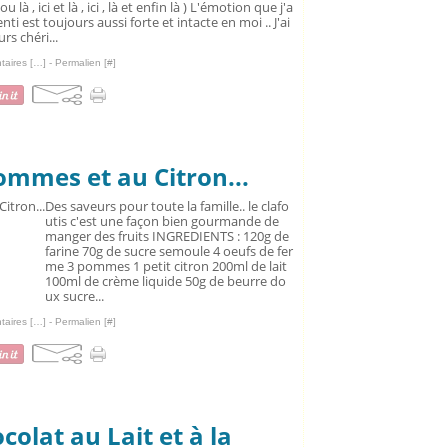
à ou là , ici et là , ici , là et enfin là ) L'émotion que j'a
enti est toujours aussi forte et intacte en moi .. J'ai
rs chéri...
aires [
…
]
- Permalien [
#
]
ommes et au Citron...
Des saveurs pour toute la famille.. le clafo
utis c'est une façon bien gourmande de
manger des fruits INGREDIENTS : 120g de
farine 70g de sucre semoule 4 oeufs de fer
me 3 pommes 1 petit citron 200ml de lait
100ml de crème liquide 50g de beurre do
ux sucre...
aires [
…
]
- Permalien [
#
]
olat au Lait et à la