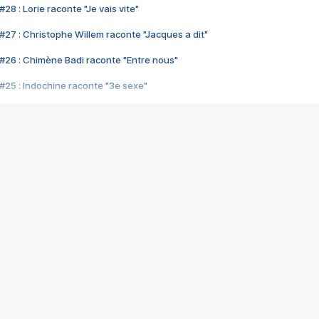
28 : Lorie raconte "Je vais vite"
#27 : Christophe Willem raconte "Jacques a dit"
#26 : Chimène Badi raconte "Entre nous"
#25 : Indochine raconte "3e sexe"
#24 : Zaho raconte "C'est chelou"
#23 : Patrick Bruel raconte "Au café des délices"
#22 : Kyo raconte "Le chemin"
#21 : Nolwenn Leroy raconte "Cassé"
#20 : Patrick Hernandez raconte "Born to be alive"
#19 : Lorie raconte "Près de moi"
#18 : Michael Jones raconte "A nos actes manqués" (avec Jean-Jacque
#17 : Khaled raconte "Aïcha"
#16 : Corneille raconte "Parce qu'on vient de loin"