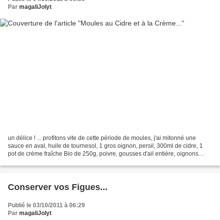
Par
magaliJolyt
un délice ! ... profitons vite de cette période de moules, j'ai mitonné une
sauce en aval, huile de tournesol, 1 gros oignon, persil, 300ml de cidre, 1
pot de crème fraîche Bio de 250g, poivre, gousses d'ail entière, oignons
finement taillés, et revenu...
Conserver vos Figues...
Publié le 03/10/2011 à 06:29
Par
magaliJolyt