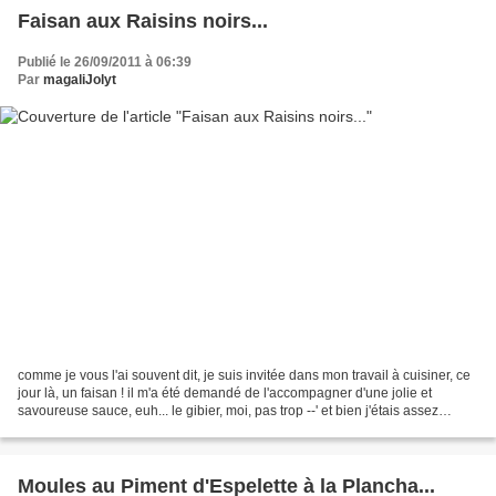
Faisan aux Raisins noirs...
Publié le 26/09/2011 à 06:39
Par
magaliJolyt
comme je vous l'ai souvent dit, je suis invitée dans mon travail à cuisiner, ce
jour là, un faisan ! il m'a été demandé de l'accompagner d'une jolie et
savoureuse sauce, euh... le gibier, moi, pas trop --' et bien j'étais assez
contente du résultat et...
Moules au Piment d'Espelette à la Plancha...