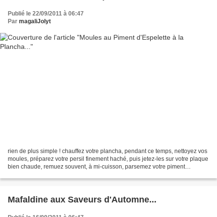
Publié le 22/09/2011 à 06:47
Par
magaliJolyt
rien de plus simple ! chauffez votre plancha, pendant ce temps, nettoyez vos
moules, préparez votre persil finement haché, puis jetez-les sur votre plaque
bien chaude, remuez souvent, à mi-cuisson, parsemez votre piment
d'Espelette moulu, et une fois...
Mafaldine aux Saveurs d'Automne...