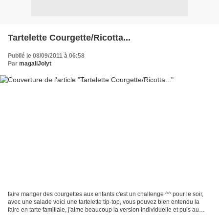
Tartelette Courgette/Ricotta...
Publié le 08/09/2011 à 06:58
Par
magaliJolyt
faire manger des courgettes aux enfants c'est un challenge ^^ pour le soir,
avec une salade voici une tartelette tip-top, vous pouvez bien entendu la
faire en tarte familiale, j'aime beaucoup la version individuelle et puis au
moins on ne mange que notre...