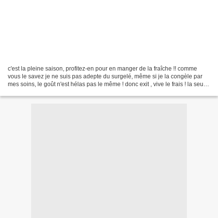
c'est la pleine saison, profitez-en pour en manger de la fraîche !! comme
vous le savez je ne suis pas adepte du surgelé, même si je la congèle par
mes soins, le goût n'est hélas pas le même ! donc exit , vive le frais ! la seule
période où je me fasse...