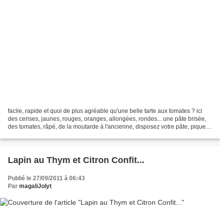
facile, rapide et quoi de plus agréable qu'une belle tarte aux tomates ? ici
des cerises, jaunes, rouges, oranges, allongées, rondes... une pâte brisée,
des tomates, râpé, de la moutarde à l'ancienne, disposez votre pâte, piquez
le fond, disposez une...
Lapin au Thym et Citron Confit...
Publié le 27/09/2011 à 06:43
Par
magaliJolyt