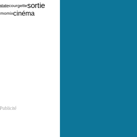
sortie
atate
courgette
cinéma
rmomix
Publicité