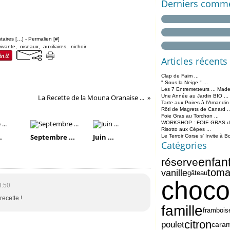
Derniers comme
aires [
…
]
- Permalien [
#
]
vivante
,
oiseaux
,
auxiliaires
,
nichoir
Articles récents
Clap de Faim ...
" Sous la Neige " ...
Les 7 Entremetteurs ... Made
La Recette de la Mouna Oranaise ...
Une Année au Jardin BIO ...
Tarte aux Poires à l'Amandin
Rôti de Magrets de Canard ..
Foie Gras au Torchon ...
WORKSHOP : FOIE GRAS de 
Risotto aux Cèpes ...
.
Septembre ...
Juin ...
Le Terroir Corse s' Invite à B
Catégories
enfan
réserve
toma
vanille
gâteau
choco
3:50
recette !
famille
frambois
citron
poulet
cara