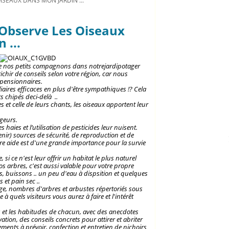
 OISEAUX DANS MON JARDIN ...
J' Observe Les Oiseaux
 ...
e nos petits compagnons dans notrejardipotager
ichir de conseils selon votre région, car nous
/pensionnaires.
iaires efficaces en plus d'être sympathiques !? Cela
s chipés deci-delà ..
 et celle de leurs chants, les oiseaux apportent leur
ageurs.
haies et l’utilisation de pesticides leur nuisent.
nir) sources de sécurité, de reproduction et de
tre aide est d'une grande importance pour la survie
 si ce n'est leur offrir un habitat le plus naturel
vos arbres, c'est aussi valable pour votre propre
es, buissons .. un peu d'eau à dispsition et quelques
et pain sec ..
e, nombres d'arbres et arbustes répertoriés sous
à quels visiteurs vous aurez à faire et l'intérêt
res et les habitudes de chacun, avec des anecdotes
tion, des conseils concrets pour attirer et abriter
ments à prévoir, confection et entretien de nichoirs