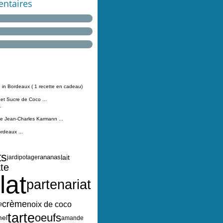
ntaires
 in Bordeaux ( 1 recette en cadeau)
 et Sucre de Coco ...
.
Jean-Charles Karmann ...
ordeaux ...
ts
lait
ananas
jardipotager
te
lat
partenariat
crème
noix de coco
e
tarte
oeufs
mel
amande