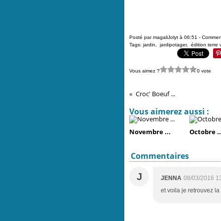
Posté par magaliJolyt à 06:51 -
Comment
Tags:
jardin
,
jardipotager
,
édition terre 
Vous aimez ?
0 vote
Croc' Boeuf ...
Vous aimerez aussi :
Novembre ...
Octobre ..
Commentaires
J
JENNA
08/03/2016 1
et voila je retrouvez la 