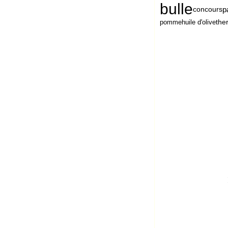
bulle
p
concours
the
pomme
huile d'olive