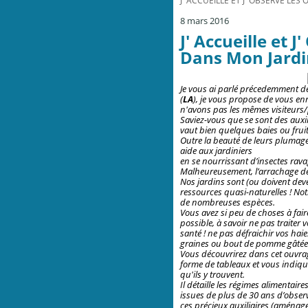
J' ACCUEILLE ET J' OBSERVE LES
8 mars 2016
J' Accueille et 
Dans Mon Jardin
Je vous ai parlé précedemment d
(
LA
)
, je vous propose de vous enr
n'avons pas les mêmes visiteurs
Saviez-vous que se sont des auxil
vaut bien quelques baies ou fruit
Outre la beauté de leurs plumages
aide aux jardiniers
en se nourrissant d’insectes rav
Malheureusement, l’arrachage des 
Nos jardins sont (ou doivent deve
ressources quasi-naturelles ! No
de nombreuses espèces.
Vous avez si peu de choses à faire,
possible, à savoir ne pas traiter 
santé ! ne pas défraichir vos hai
graines ou bout de pomme gâtées 
Vous découvrirez dans cet ouvrag
forme de tableaux et vous indique 
qu'ils y trouvent.
Il détaille les régimes alimentai
issues de plus de 30 ans d’observa
ces précieux auxiliaires (aménage