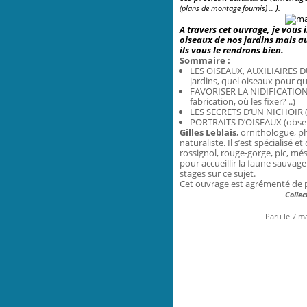
).
(plans de montage fournis) ..
A travers cet ouvrage, je vous 
oiseaux de nos jardins mais au
ils vous le rendrons bien.
Sommaire :
LES OISEAUX, AUXILIAIRES D
jardins, quel oiseaux pour q
FAVORISER LA NIDIFICATION (
fabrication, où les fixer? ..)
LES SECRETS D’UN NICHOIR (un
PORTRAITS D’OISEAUX (observa
Gilles Leblais
, ornithologue, p
naturaliste. Il s’est spécialisé e
rossignol, rouge-gorge, pic, més
pour accueillir la faune sauvag
stages sur ce sujet.
Cet ouvrage est agrémenté de 
Collec
Paru le 7 m