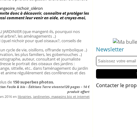
invite donc à découvrir, connaître et protéger les
ssi comment leur venir en aide, et croyez-moi,
U JARDINIER (que mangent-ils, pourquoi nos
uel arbre?, les aménagements ..)
quel nichoir pour quel oiseaux?, conseils de
Newsletter
 cycle de vie, oisillons, offrande symbolique ..)
tion, les plus familiers, les gobemouches ..)
hotographe, auteur, consultant et journaliste
t dresse le portrait des oiseaux des jardins :
ange, sittelle, etc.. dans l’aménagement du jardin
e et anime régulièrement des conférences et des
plus de
150 superbes photos.
Contacter le prop
tion Facile & bio – Éditions Terre vivante
120 pages – 14 €
produit offert
ars 2016 en
librairies, jardineries, magasins bio et internet