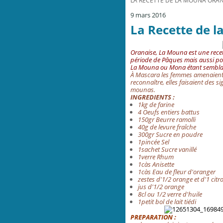
LA RECETTE DE LA MOUNA ORANA
9 mars 2016
La Recette de l
Oranaise, La Mouna est une recet
période de Pâques mais aussi pou
La Mouna ou Mona étant sembla
À Mascara les femmes amenaient 
reconnaître, elles faisaient des s
mounas.
INGREDIENTS :
1kg de farine
4 Oeufs entiers battus
150gr Beurre ramolli
40g de levure fraîche
300gr Sucre en poudre
1pincée Sel
1sachet Sucre vanillé
1verre Rhum
1càs Anisette
1càs Eau de fleur d'oranger
zestes d'1/2 orange et d'1 cit
jus d'1/2 orange
8cl ou 1/2 verre
d'huile
1petit bol de lait tiédi
PREPARATION :