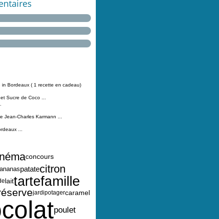
ntaires
 in Bordeaux ( 1 recette en cadeau)
 et Sucre de Coco ...
.
Jean-Charles Karmann ...
ordeaux ...
inéma
concours
citron
patate
ananas
famille
tarte
lait
de
réserve
caramel
jardipotager
colat
poulet