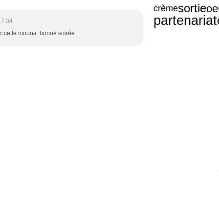
sortie
oe
crème
partenariat
17:34
ec cette mouna. bonne soirée