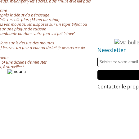
eufs, mélanger y les sucres, puis l'huile et le lait puis
arine
après le début du pétrissage
'elle ne colle plus (15 mn au robot)
mez vos mounas, les disposez sur un tapis Silpat ou
é sur une plaque de cuisson
mbiante ou dans votre four s'il fait 'étuve'
isions sur le dessus des mounas
 lié avec un peu d'eau ou de lait
(je ne mets que du
Newsletter
uette
. 6) une dizaine de minutes
à surveiller !
Contacter le prop