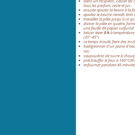
dans un récipient , casser les o
tous les parfum, zeste et jus
ensuite ajouter la levure à la f
ajoutez le beurre ramolli 3mn 
travailler la pâte jusqu'à ce qu
diviser la pâte en quatre, for
une feuille de papier sulfuris
laisser lever
5 h
à température a
(35°-45°)
ce temps écoulé, faire des inc
badigeonner d'un jaune d'oeuf
lait)
saupoudrez de sucre à chouq
p
réchauffer le four à 160°C(th
enfourner pendant 45 minutes, 