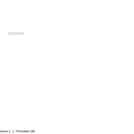
Publicité
aires [
…
]
- Permalien [
#
]