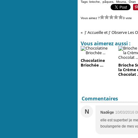
Tags:
brioche
,
pâques
,
Mouna
,
Oran
Vous aimez ?
0 vote
Vous aimerez aussi :
Chocolatine
Briochée ...
Brioche S
la Crème 
Chocolat .
Commentaires
N
Nadège
10/03/2016 0
elle est superbe! je me
boulangerie de mes va