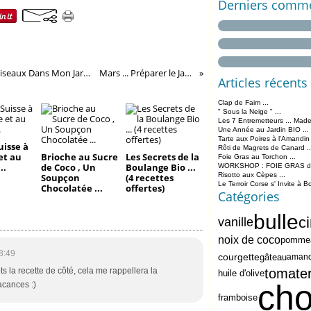
Derniers comme
J' Accueille et J' Observe Les Oiseaux Dans Mon Jardin ...
Mars ... Préparer le Jardin
Articles récents
Clap de Faim ...
" Sous la Neige " ...
Les 7 Entremetteurs ... Made
Une Année au Jardin BIO ...
Tarte aux Poires à l'Amandin
uisse à
Rôti de Magrets de Canard ..
et au
Brioche au Sucre
Les Secrets de la
Foie Gras au Torchon ...
..
de Coco , Un
Boulange Bio ...
WORKSHOP : FOIE GRAS de 
Risotto aux Cèpes ...
Soupçon
(4 recettes
Le Terroir Corse s' Invite à B
Chocolatée ...
offertes)
Catégories
bulle
c
vanille
noix de coco
pomme
8:49
courgette
gâteau
aman
tomate
ts la recette de côté, cela me rappellera la
huile d'olive
cho
cances :)
framboise