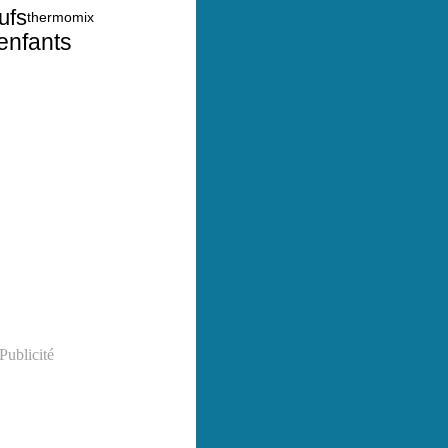
ufs
thermomix
enfants
Publicité