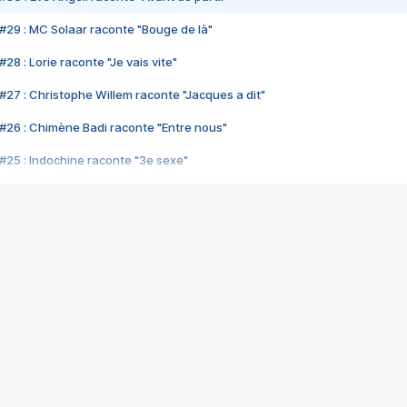
#29 : MC Solaar raconte "Bouge de là"
28 : Lorie raconte "Je vais vite"
#27 : Christophe Willem raconte "Jacques a dit"
#26 : Chimène Badi raconte "Entre nous"
#25 : Indochine raconte "3e sexe"
#24 : Zaho raconte "C'est chelou"
#23 : Patrick Bruel raconte "Au café des délices"
#22 : Kyo raconte "Le chemin"
#21 : Nolwenn Leroy raconte "Cassé"
#20 : Patrick Hernandez raconte "Born to be alive"
#19 : Lorie raconte "Près de moi"
#18 : Michael Jones raconte "A nos actes manqués" (avec Jean-Jacque