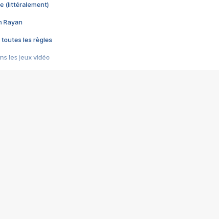
e (littéralement)
im Rayan
 toutes les règles
s les jeux vidéo
us choquant de Rockstar ? - Le scandale BULLY
e plus moche de Steam
du RÊVE tourne au CAUCHEMAR
pendant 8 heures
it… à tort
umiliés par un jeu vidéo
ire - Final Fantasy 8
ti un empire - Age of Empires
story DOFUS