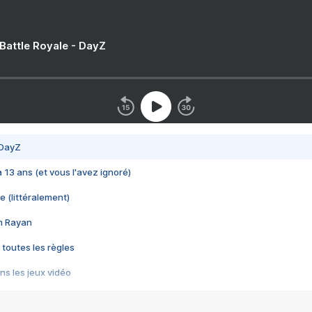
 Battle Royale - DayZ
 DayZ
 a 13 ans (et vous l'avez ignoré)
e (littéralement)
im Rayan
 toutes les règles
s les jeux vidéo
us choquant de Rockstar ? - Le scandale BULLY