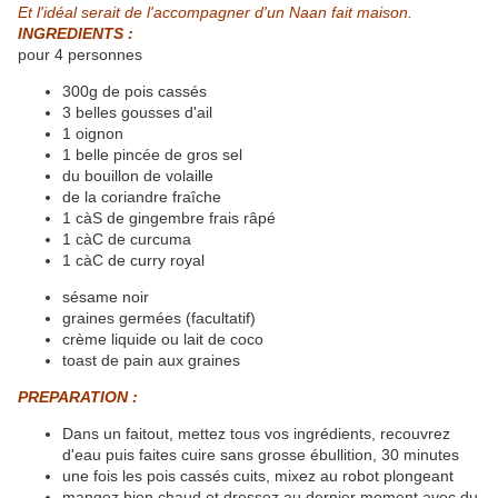
Et l'idéal serait de l'accompagner d'un Naan fait maison.
INGREDIENTS :
pour 4 personnes
300g de pois cassés
3 belles gousses d'ail
1 oignon
1 belle pincée de gros sel
du bouillon de volaille
de la coriandre fraîche
1 càS de gingembre frais râpé
1 càC de curcuma
1 càC de curry royal
sésame noir
graines germées (facultatif)
crème liquide ou lait de coco
toast de pain aux graines
PREPARATION :
Dans un faitout, mettez tous vos ingrédients, recouvrez
d'eau puis faites cuire sans grosse ébullition, 30 minutes
une fois les pois cassés cuits, mixez au robot plongeant
mangez bien chaud et dressez au dernier moment avec du