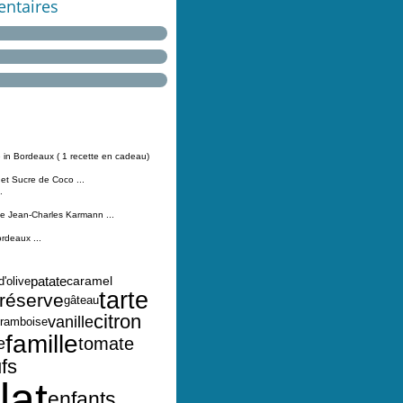
ntaires
 in Bordeaux ( 1 recette en cadeau)
 et Sucre de Coco ...
.
Jean-Charles Karmann ...
ordeaux ...
patate
caramel
d'olive
tarte
réserve
gâteau
citron
vanille
framboise
famille
tomate
e
fs
lat
enfants