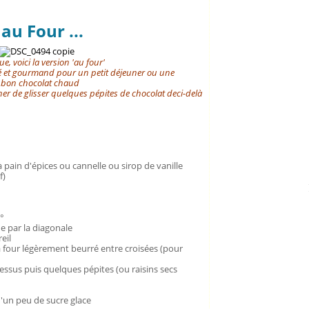
au Four ...
due
, voici la version 'au four'
umé et gourmand pour un petit déjeuner ou une
n bon chocolat chaud
er de glisser quelques pépites de chocolat deci-delà
 pain d'épices ou cannelle ou sirop de vanille
f)
°
he par la diagonale
eil
à four légèrement beurré entre croisées (pour
 dessus puis quelques pépites (ou raisins secs
'un peu de sucre glace