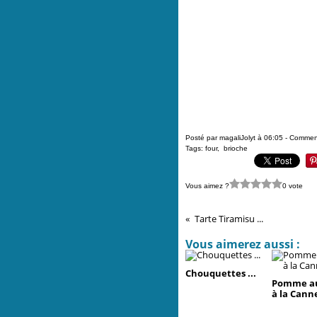
Posté par magaliJolyt à 06:05 -
Comment
Tags:
four
,
brioche
Vous aimez ?
0 vote
Tarte Tiramisu ...
Vous aimerez aussi :
Chouquettes ...
Pomme au
à la Canne