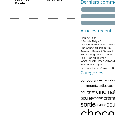
Derniers comme
Basilic...
Articles récents
Clap de Faim ...
" Sous la Neige " ...
Les 7 Entremetteurs ... Made
Une Année au Jardin BIO ...
Tarte aux Poires à l'Amandin
Rôti de Magrets de Canard ..
Foie Gras au Torchon ...
WORKSHOP : FOIE GRAS de 
Risotto aux Cèpes ...
Le Terroir Corse s' Invite à B
Catégories
concours
pomme
huile 
thermomix
jardipotager
cinéma
courgette
crèm
poulet
amande
sortie
oeu
ananas
choco