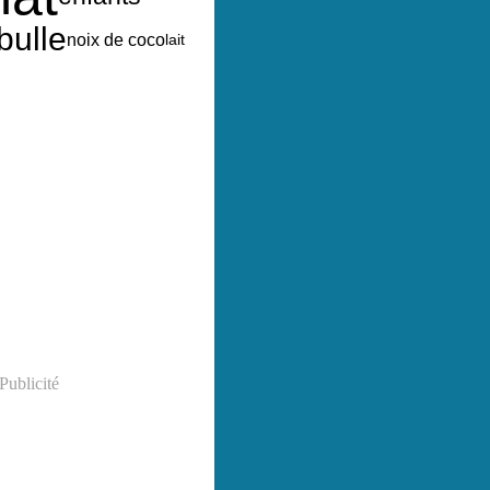
bulle
noix de coco
lait
Publicité