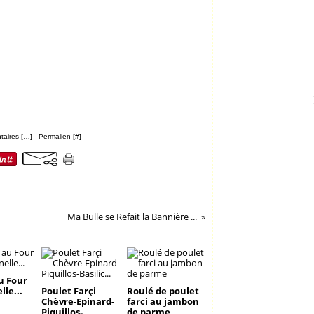
aires [
…
]
- Permalien [
#
]
Ma Bulle se Refait la Bannière ...
 Four
lle...
Poulet Farçi
Roulé de poulet
Chèvre-Epinard-
farci au jambon
Piquillos-
de parme