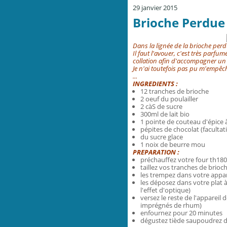
29 janvier 2015
Brioche Perdue 
Dans la lignée de la
brioche per
Il faut l'avouer, c'est très parf
collation afin d'accompagner u
Je n'ai toutefois pas pu m'empêch
...
INGREDIENTS :
12 tranches de brioche
2 oeuf du poulailler
2 càS de sucre
300ml de lait bio
1 pointe de couteau d'épice à
pépites de chocolat (facultati
du sucre glace
1 noix de beurre mou
PREPARATION :
préchauffez votre four th180
taillez vos tranches de brioc
les trempez dans votre appar
les déposez dans votre plat 
l'effet d'optique)
versez le reste de l'appareil
imprégnés de rhum)
enfournez pour 20 minutes
dégustez tiède saupoudrez d