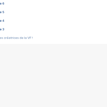
e 6
e 5
e 4
e 3
s créatrices de la VF !
e 2
e 1
e Mektoub My Love arrive enfin ! Rencontre avec Shaïn Boumedine et Sal
i : après Toni en famille
elle réalise le bouleversant Dites lui que je l'aime
ais ! Rencontre autour de Vie privée de Rebecca Zlotowski
 de Marguerite, Grave... Rencontre avec Ella Rumpf
 Les Rêveurs, un film intime sur la santé mentale