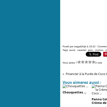
Posté par magaliJolyt à 19:22 -
Comment
Tags:
sucre
,
caramel
,
porc
,
cochon
,
c
Vous aimez ?
0 vote
Financier à la Purée de Coco-
Vous aimerez aussi :
Chouquettes ...
Panna Cot
Crème de 