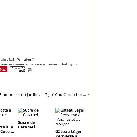
aires [
…
]
- Permalien [
#
]
uisine vietnamienne
,
sauce soja
,
vietnam
,
filet mignon
Framboises du Jardin...
Tigré Cho'C'arambar ...
Sucre de
ta à la
Caramel ...
Coco ...
Gâteau Léger
Renversé à