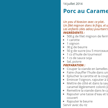
14 juillet 2014
Porc au Caramel
Un peu d'évasion avec ce plat..
Un filet mignon dans le frigo, et u
Les enfants (des ados) pourtant tr
INGREDIENTS :
500 g de filet mignon de fer
1 carotte
1 oignon
30 g de beurre
50 g de sucre (ou 5 morceaux
1 cs d'huile de tournesol
1 cs de sauce soja
Sel, poivre
PREPARATION :
Couper la viande en lamelles
Faire chauffer l'huile dans u
Eplucher la carotte et la co
Emincer l'oignon, rajouter à l
Mettre de côté et dans la sau
caramel légèrement coloré (
Remettre la viande dans le ca
Rajouter une tasse d'eau et l
couvert
Rajouter le beurre
Servir avec du riz