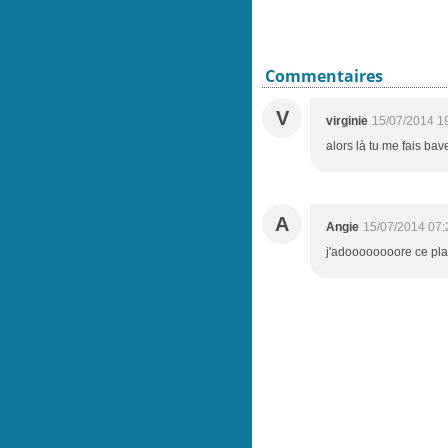
Commentaires
V
virginie
15/07/2014 1
alors là tu me fais ba
A
Angie
15/07/2014 07:
j'adoooooooore ce plat