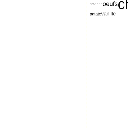
c
oeufs
amande
vanille
patate