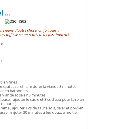
 ...
ne envie d'autre chose, on fait que ...
ès difficile en on repris deux fois, hourra !
me
)
 bien fines
ne sauteuse, et faire dorer la viande 3 minutes
uper en batonnets
a viande et saisir 3 minutes
teuse, rajouter le sucre et 3 cs d'eau pour faire un
2 minutes)
ramel, ajouter 1 cs de sauce soja, saler et poivrer
aisser mijoter 30 minutes à feu doux, a moitié