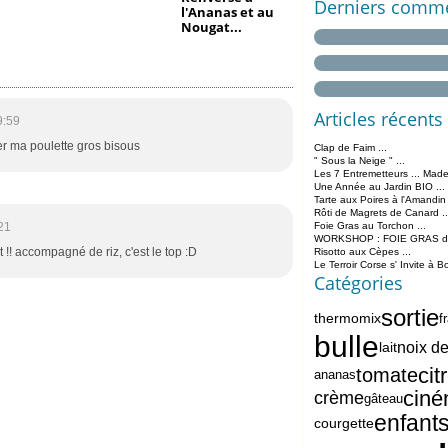
Derniers comme
l'Ananas et au
Nougat...
Articles récents
9:59
ver ma poulette gros bisous
Clap de Faim ...
" Sous la Neige " ...
Les 7 Entremetteurs ... Made
Une Année au Jardin BIO ...
Tarte aux Poires à l'Amandin
Rôti de Magrets de Canard ..
21
Foie Gras au Torchon ...
WORKSHOP : FOIE GRAS de 
 !! accompagné de riz, c'est le top :D
Risotto aux Cèpes ...
Le Terroir Corse s' Invite à B
Catégories
sortie
thermomix
f
bulle
lait
noix d
cit
tomate
ananas
cin
crème
gâteau
enfant
courgette