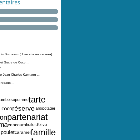
ntaires
 in Bordeaux ( 1 recette en cadeau)
 et Sucre de Coco ...
.
Jean-Charles Karmann ...
ordeaux ...
tarte
ramboise
pomme
réserve
e coco
jardipotager
partenariat
ron
éma
concours
huile d'olive
famille
s
poulet
caramel