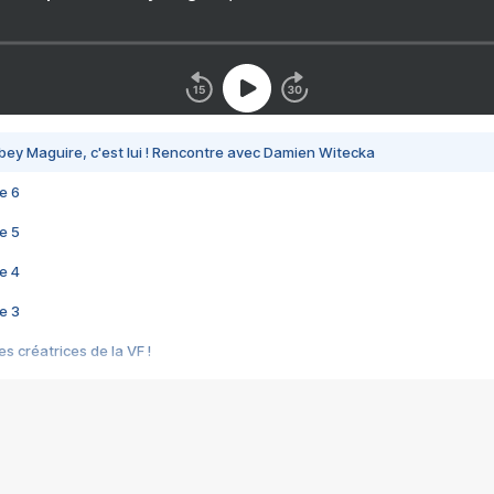
bey Maguire, c'est lui ! Rencontre avec Damien Witecka
e 6
e 5
e 4
e 3
s créatrices de la VF !
e 2
e 1
e Mektoub My Love arrive enfin ! Rencontre avec Shaïn Boumedine et Sal