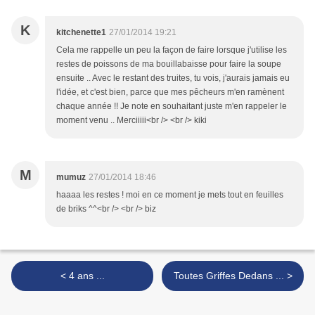
K
kitchenette1
27/01/2014 19:21
Cela me rappelle un peu la façon de faire lorsque j'utilise les
restes de poissons de ma bouillabaisse pour faire la soupe
ensuite .. Avec le restant des truites, tu vois, j'aurais jamais eu
l'idée, et c'est bien, parce que mes pêcheurs m'en ramènent
chaque année !! Je note en souhaitant juste m'en rappeler le
moment venu .. Merciiiii<br /> <br /> kiki
M
mumuz
27/01/2014 18:46
haaaa les restes ! moi en ce moment je mets tout en feuilles
de briks ^^<br /> <br /> biz
< 4 ans ...
Toutes Griffes Dedans ... >