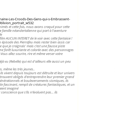
animés et cette fois, nous avons craqué pour cette
 famille néandertalienne qui part à l'aventure
le
film AUCUN INTERET de le voir avec cette fantaisie !
 épisode des Pierrafeu mais rester bien assis car
ce que je craignais' mais c’est une fausse piste
une forêt luxuriante et colorée avec des personnages
Vous allez sourire, rire et même verser votre
éjà vu (Rebelle) qui est d'ailleurs elle aussi un peu
es, même les très jeunes..
ils vivent depuis toujours est détruite et leur univers
 retrouvent obligés d’entreprendre leur premier grand
 générationnels et bouleversements sismiques, ils
 fascinant, rempli de créatures fantastiques, et un
vaient imaginé
onscience que s’ils n’évoluent pas… ils