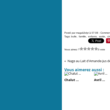
Posté par magaliJolyt à 07:08 -
Comment
Tags:
bulle
,
famille
,
enfants
,
sortie
,
ci
Vous aimez ?
0 vote
Vous aimerez aussi :
Chalut ...
Avril ...