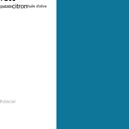
citron
t
patate
huile d'olive
Publicité