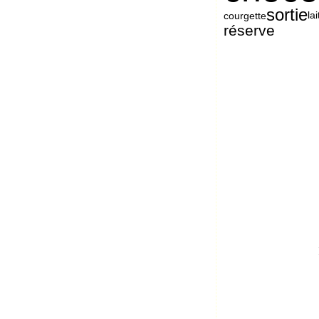
sortie
lai
courgette
réserve