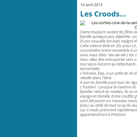
14 avril 2013
Les Croods...
J'aime toujours autant les films 
famille quelque peu déjantée, une
d'une nouvelle ère bien malgré el
Cette séance était en 3D, pour ce 
La première scène ressemble à un
vous vous dites 'aie-aie-aie c'est 
Vous allez être transporter vers 
tout aussi bizarre qu'attachants. 
larmichette
L'héroïne, Eep, a un petit air de d
rebelle dans l'âme
A voir en famille pout tous les âg
L'histoire : Lorsque la caverne où 
familier réduit en miettes, ils se
voyage en famille. Entre conflits
vont découvrir un nouveau monde
futur au-delà de tout ce qu’ils a
Les Croods prennent rapidement c
appartiendront à l’Histoire