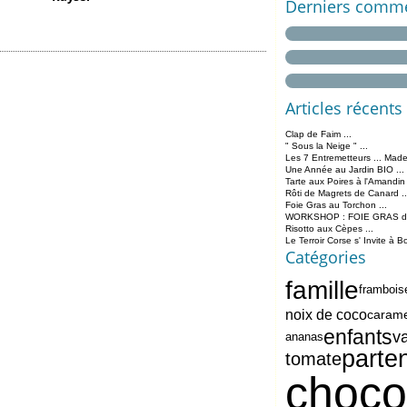
Derniers comme
Articles récents
Clap de Faim ...
" Sous la Neige " ...
Les 7 Entremetteurs ... Made
Une Année au Jardin BIO ...
Tarte aux Poires à l'Amandin
Rôti de Magrets de Canard ..
Foie Gras au Torchon ...
WORKSHOP : FOIE GRAS de 
Risotto aux Cèpes ...
Le Terroir Corse s' Invite à B
Catégories
famille
frambois
noix de coco
carame
enfants
va
ananas
parten
tomate
choco