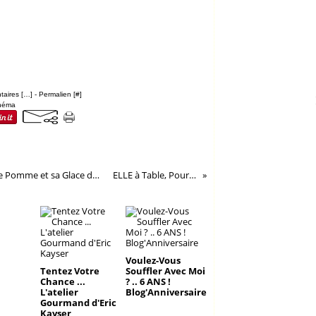
aires [
…
]
- Permalien [
#
]
néma
Nage au Lait d'Amande-Jus de Pomme et sa Glace de Pomme Compotée ...(concours Ariane Les Naturianes®)
ELLE à Table, Pour Une Cuisine Ultra Chic...
Voulez-Vous
Tentez Votre
Souffler Avec Moi
Chance ...
? .. 6 ANS !
L'atelier
Blog'Anniversaire
Gourmand d'Eric
Kayser