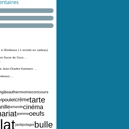
ntaires
 in Bordeaux ( 1 recette en cadeau)
 et Sucre de Coco ...
.
Jean-Charles Karmann ...
ordeaux ...
thermomix
e
concours
gâteau
tarte
crème
poulet
l
cinéma
nille
amande
ariat
oeufs
pomme
lat
bulle
jardipotager