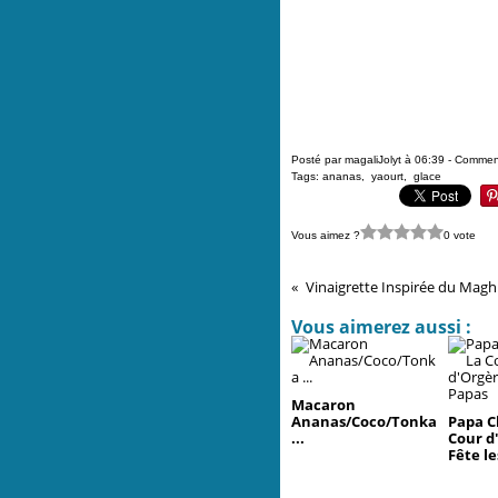
Posté par magaliJolyt à 06:39 -
Comment
Tags:
ananas
,
yaourt
,
glace
Vous aimez ?
0 vote
Vinaigrette Inspirée du Maghr
Vous aimerez aussi :
Macaron
Ananas/Coco/Tonka
Papa Ch
...
Cour d
Fête l