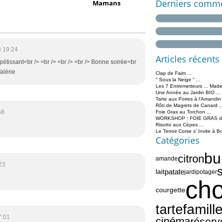
Derniers comme
Mamans
 19:24
Articles récents
ppétissant<br /> <br /> <br /> <br /> Bonne soirée<br
Valérie
Clap de Faim ...
" Sous la Neige " ...
Les 7 Entremetteurs ... Made
Une Année au Jardin BIO ...
Tarte aux Poires à l'Amandin
Rôti de Magrets de Canard ..
58
Foie Gras au Torchon ...
WORKSHOP : FOIE GRAS de 
Risotto aux Cèpes ...
Le Terroir Corse s' Invite à B
Catégories
bu
citron
amande
23
s
lait
patate
jardipotager
cho
courgette
famill
tarte
7:01
cinéma
réserv