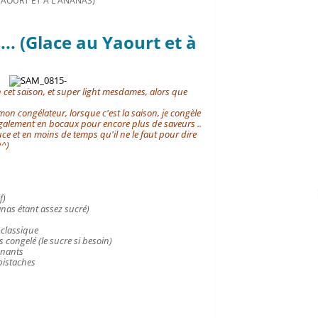
 YAOURT ET À L'ANANAS)
... (Glace au Yaourt et à
 cet saison, e
t super light mesdames, alors que
mon congélateur, lorsque c'est la saison, je congèle
galement en bocaux pour encore plus de saveurs ..
uce et en moins de temps qu'il ne le faut pour dire
^^)
f)
nanas étant assez sucré)
 classique
s congelé (le sucre si besoin)
enants
pistaches