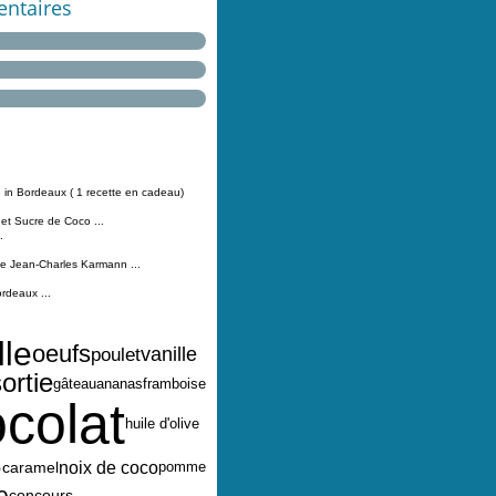
ntaires
 in Bordeaux ( 1 recette en cadeau)
 et Sucre de Coco ...
.
Jean-Charles Karmann ...
ordeaux ...
lle
oeufs
vanille
poulet
ortie
ananas
framboise
gâteau
colat
huile d'olive
e
caramel
noix de coco
pomme
e
concours