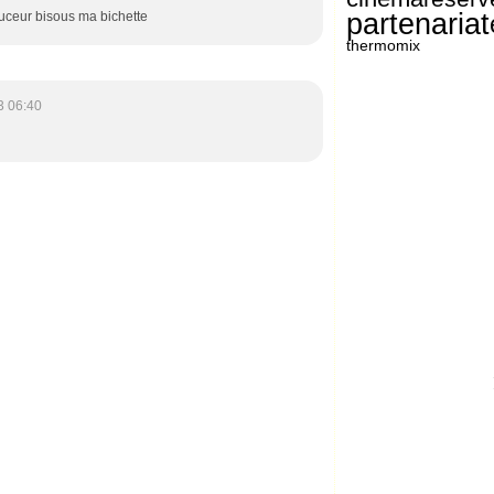
partenariat
ouceur bisous ma bichette
thermomix
3 06:40