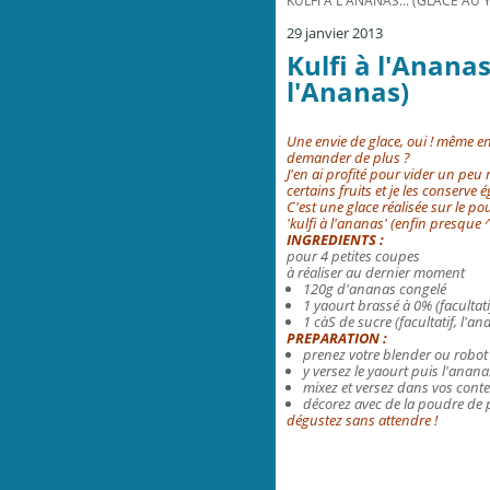
KULFI À L'ANANAS... (GLACE AU
29 janvier 2013
Kulfi à l'Ananas
l'Ananas)
Une envie de glace, oui ! même en
demander de plus ?
J'en ai profité pour vider un peu 
certains fruits et
je les conserve
é
C'est une glace réalisée sur le po
'kulfi à l'ananas' (enfin presque 
INGREDIENTS :
pour 4 petites coupes
à réaliser au dernier moment
120g d'ananas congelé
1 yaourt brassé à 0% (facultati
1 càS de sucre (facultatif, l'a
PREPARATION :
prenez votre blender ou robot
y versez le yaourt puis l'anana
mixez et versez dans vos cont
décorez avec de la poudre de 
dégustez sans attendre !