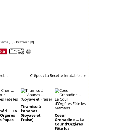
aires [
…
]
- Permalien [
#
]
eb...
Crêpes : La Recette Inratable...
Tiramisu à
éri ... La
l'Ananas ...
'Orgères
(Goyave et
Coeur
es Papas
Fraise)
Grenadine ... La
Cour d'Orgères
Fête les