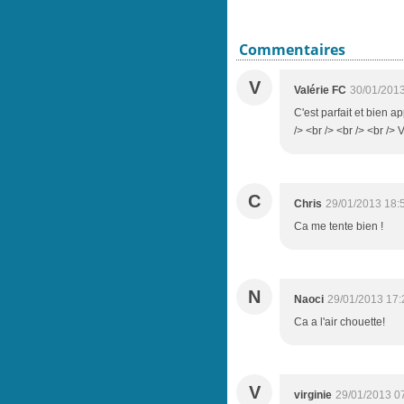
Commentaires
V
Valérie FC
30/01/2013
C'est parfait et bien a
/> <br /> <br /> <br /> 
C
Chris
29/01/2013 18:
Ca me tente bien !
N
Naoci
29/01/2013 17:
Ca a l'air chouette!
V
virginie
29/01/2013 0