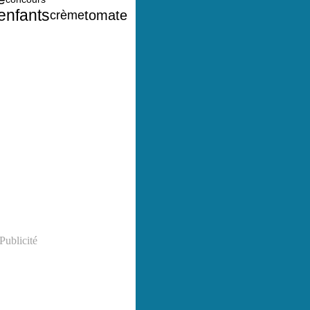
enfants
tomate
crème
Publicité